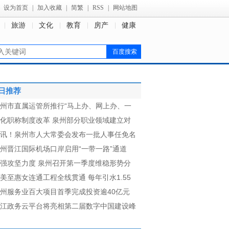
设为首页
|
加入收藏
|
简繁
|
RSS
|
网站地图
旅游
文化
教育
房产
健康
日推荐
州市直属运管所推行“马上办、网上办、一
化职称制度改革 泉州部分职业领域建立对
讯！泉州市人大常委会发布一批人事任免名
州晋江国际机场口岸启用“一带一路”通道
强攻坚力度 泉州召开第一季度维稳形势分
美至惠女连通工程全线贯通 每年引水1.55
州服务业百大项目首季完成投资逾40亿元
江政务云平台将亮相第二届数字中国建设峰