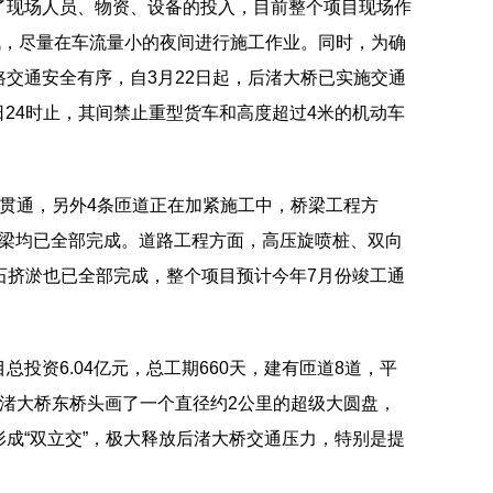
了现场人员、物资、设备的投入，目前整个项目现场作
战，尽量在车流量小的夜间进行施工作业。同时，为确
交通安全有序，自3月22日起，后渚大桥已实施交通
1日24时止，其间禁止重型货车和高度超过4米的机动车
道贯通，另外4条匝道正在加紧施工中，桥梁工程方
座系梁均已全部完成。道路工程方面，高压旋喷桩、双向
石挤淤也已全部完成，整个项目预计今年7月份竣工通
投资6.04亿元，总工期660天，建有匝道8道，平
后渚大桥东桥头画了一个直径约2公里的超级大圆盘，
成“双立交”，极大释放后渚大桥交通压力，特别是提