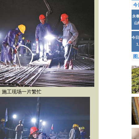
今
永
山
今日
图
施工现场一片繁忙