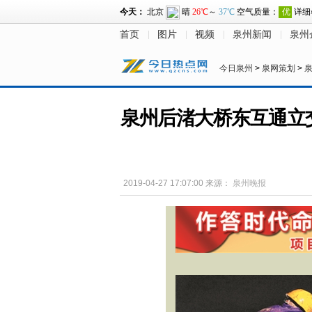
首页
图片
视频
泉州新闻
泉州
今日泉州
>
泉网策划
>
泉州后渚大桥东互通立
2019-04-27 17:07:00
来源：
泉州晚报