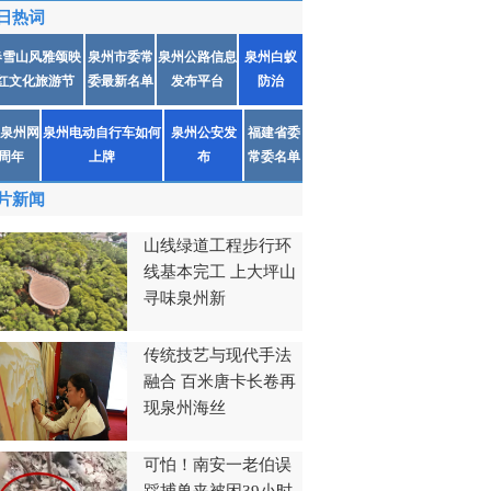
日热词
春雪山风雅颂映
泉州市委常
泉州公路信息
泉州白蚁
红文化旅游节
委最新名单
发布平台
防治
泉州网
泉州电动自行车如何
泉州公安发
福建省委
1周年
上牌
布
常委名单
片新闻
山线绿道工程步行环
线基本完工 上大坪山
寻味泉州新
传统技艺与现代手法
融合 百米唐卡长卷再
现泉州海丝
可怕！南安一老伯误