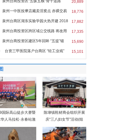
泉州台商投资区“五纵五横”骨干道路
20,889
泉州一中医按摩店藏卖淫窝点 赤裸交易
18,776
泉州台商区湖东实验学园火热开建 2018
17,882
泉州台商投资区跨区域公交线路 将改用
17,335
泉州台商投资区建区5年回眸 “五提”锻
15,690
0
台资三甲医院落户台商区 “轻工业戏”
15,101
图
19国际高山徒步大赛暨
陈埭镇鞋材商会组织开展
球华人马拉松·永春站激
庆“三八妇女节”活动(组