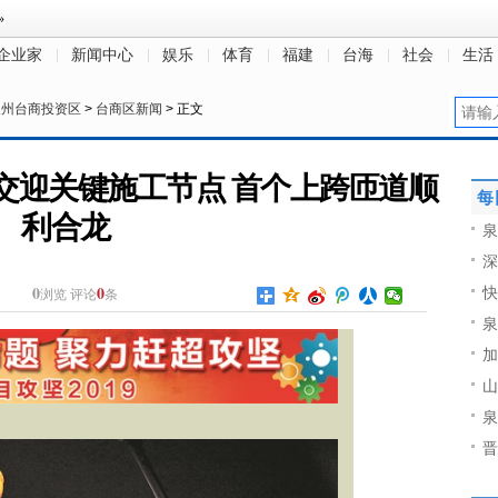
企业家
新闻中心
娱乐
体育
福建
台海
社会
生活
泉州台商投资区
>
台商区新闻
> 正文
交迎关键施工节点 首个上跨匝道顺
每
利合龙
泉
深
0
0
快
浏览
评论
条
泉
加
山
泉
晋