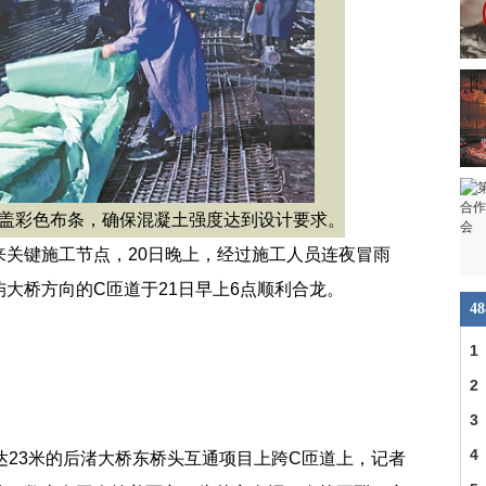
盖彩色布条，确保混凝土强度达到设计要求。
来关键施工节点，20日晚上，经过施工人员连夜冒雨
大桥方向的C匝道于21日早上6点顺利合龙。
4
1
140
2
3
4
达23米的后渚大桥东桥头互通项目上跨C匝道上，记者