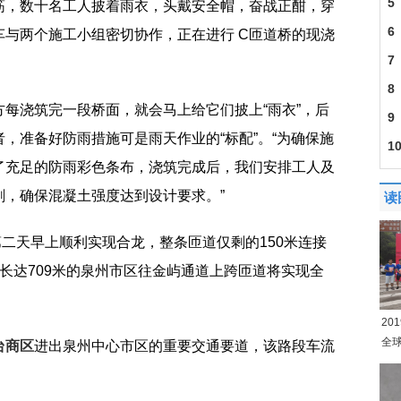
5
筋，数十名工人披着雨衣，头戴安全帽，奋战正酣，穿
6
与两个施工小组密切协作，正在进行 C匝道桥的现浇
7
8
每浇筑完一段桥面，就会马上给它们披上“雨衣”，后
9
，准备好防雨措施可是雨天作业的“标配”。“为确保施
1
了充足的防雨彩色条布，浇筑完成后，我们安排工人及
刷，确保混凝土强度达到设计要求。”
读
二天早上顺利实现合龙，整条匝道仅剩的150米连接
长达709米的泉州市区往金屿通道上跨匝道将实现全
20
全
台商区
进出泉州中心市区的重要交通要道，该路段车流