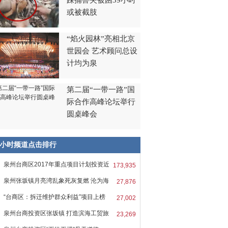
踩捕兽夹被困39小时
或被截肢
“焰火园林”亮相北京
世园会 艺术顾问总设
计均为泉
第二届“一带一路”国
际合作高峰论坛举行
圆桌峰会
8小时频道点击排行
泉州台商区2017年重点项目计划投资近
173,935
泉州张坂镇月亮湾乱象死灰复燃 沦为海
27,876
“台商区：拆迁维护群众利益”项目上榜
27,002
泉州台商投资区张坂镇 打造滨海工贸旅
23,269