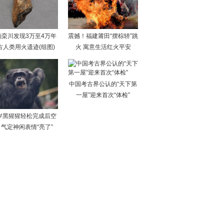
南栾川发现3万至4万年
震撼！福建莆田“摆棕轿”跳
古人类用火遗迹(组图)
火 寓意生活红火平安
中国考古界公认的“天下第
一屋”迎来首次“体检”
7岁黑猩猩轻松完成后空
 气定神闲表情“亮了”