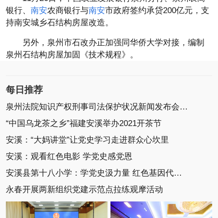
银行、
南安
农商银行与
南安
市政府签约承贷200亿元，支
持南安城乡石结构房屋改造。
另外，泉州市石改办正加强同华侨大学对接，编制
泉州石结构房屋加固《技术规程》。
每日推荐
泉州法院知识产权刑事司法保护状况新闻发布会召开
“中国乌龙茶之乡”福建安溪举办2021开茶节
安溪：“大妈讲堂”让党史学习走进群众心坎里
安溪：观看红色电影 学党史感党恩
安溪县第十八小学：学党史汲力量 红色基因代代传
永春开展两新组织党建示范点拉练观摩活动