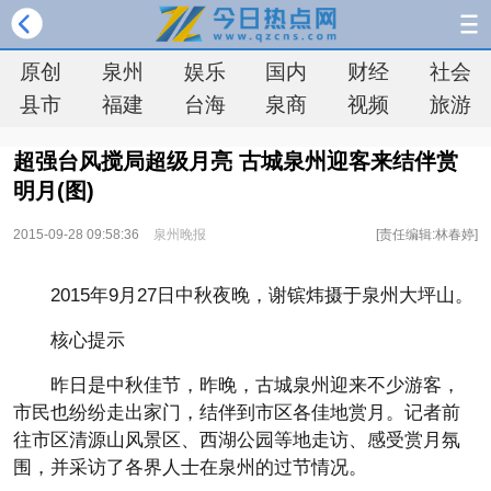
原创
泉州
娱乐
国内
财经
社会
县市
福建
台海
泉商
视频
旅游
超强台风搅局超级月亮 古城泉州迎客来结伴赏
明月(图)
2015-09-28 09:58:36
泉州晚报
[责任编辑:林春婷]
2015年9月27日中秋夜晚，谢镔炜摄于泉州大坪山。
核心提示
昨日是中秋佳节，昨晚，古城泉州迎来不少游客，
市民也纷纷走出家门，结伴到市区各佳地赏月。记者前
往市区清源山风景区、西湖公园等地走访、感受赏月氛
围，并采访了各界人士在泉州的过节情况。