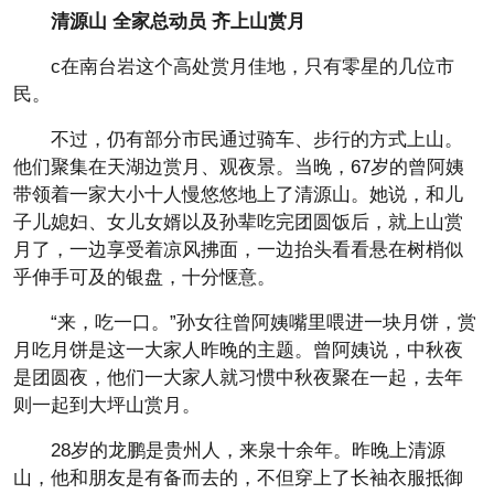
清源山 全家总动员 齐上山赏月
c在南台岩这个高处赏月佳地，只有零星的几位市
民。
不过，仍有部分市民通过骑车、步行的方式上山。
他们聚集在天湖边赏月、观夜景。当晚，67岁的曾阿姨
带领着一家大小十人慢悠悠地上了清源山。她说，和儿
子儿媳妇、女儿女婿以及孙辈吃完团圆饭后，就上山赏
月了，一边享受着凉风拂面，一边抬头看看悬在树梢似
乎伸手可及的银盘，十分惬意。
“来，吃一口。”孙女往曾阿姨嘴里喂进一块月饼，赏
月吃月饼是这一大家人昨晚的主题。曾阿姨说，中秋夜
是团圆夜，他们一大家人就习惯中秋夜聚在一起，去年
则一起到大坪山赏月。
28岁的龙鹏是贵州人，来泉十余年。昨晚上清源
山，他和朋友是有备而去的，不但穿上了长袖衣服抵御