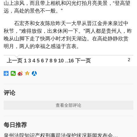
山上凉风，而且带上相机和闪光灯拍月亮美景，“登高望
远，高处的景色不一般。”
石宏齐和女友陈欣昨天一大早从晋江金井来泉过中
秋节，“难得放假，出来休闲一下。”两人都是贵州人，昨
晚从山脚下走了快两小时才到天湖边。在高处静静欣赏
明月，两人的幸福之感溢于言表。
2
上一页
1
3
4
5
6
7
8
9
10
..
16
下一页
评论
查看全部评论
每日推荐
泉州法院知识产权刑事司法保护状况新闻发布会召开