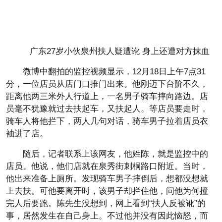
广东27岁小伙泉州扶人疑遭讹 身上还遭对方抹血
微博中翻拍的监控视频显示，12月18日上午7点31
分，一位店员从店门口推门出来。他刚迈下台阶不久，
距离他两三米外人行道上，一名男子骑车摔向路边。店
员毫不犹豫就过去扶起车，又扶起人。等店员要走时，
骑车人将他拦下，两人几句对话，骑车男子拉着店员衣
袖进了店。
随后，记者联系上该网友，他姓陈，就是监控中的
店员。他说，他们店就在泉秀街刺桐路口附近。当时，
他出来准备上厕所。发现骑车男子摔倒后，想都没想就
上去扶。可他要离开时，该男子却拦住他，问他为何撞
完人后要跑。陈先生没想到，网上看到“扶人反被讹”的
事，居然发生在自己身上。不过他并没有因此恼怒，而