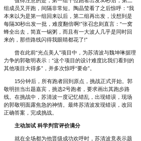
值得注意的是，第一组十位跑者出发30秒后，第二
组成员又开跑，间隔非常短。陶晶莹看了之后惊呼：“我
本来以为是第一组回来以后，第二组再出发，没想到是
每隔30秒出发一批，难度翻倍啊!”张召忠则直言：“一窝
蜂全出去，简直一锅粥，而且有一大波人几乎是同时回
来的，那些路线闪得我眼睛都花了!”
曾在此前“光点美人”项目中，为苏清波与魏坤琳据理
力争的郭敬明表示：“这个项目的设计难度比我们看到的
其他项目大得多”，并多次惊呼“要命”。
15分钟后，所有跑者回到原点，挑战正式开始。郭
敬明担当出题嘉宾，挑选2号跑者，要求画出其跑步路
线。在挑战中，苏清波一度记忆错乱，出现错误，现场
的郭敬明面露焦急的神情。最终苏清波发现错误，改回
正确答案，完成挑战。
主动加试 科学判官评价满分
就在全场都为他晋级成功欢呼时，苏清波竟表示题