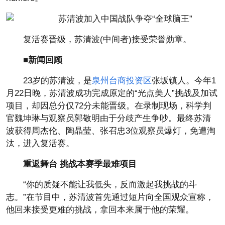
复活赛晋级，苏清波(中间者)接受荣誉勋章。
■新闻回顾
23岁的苏清波，是
泉州台商投资区
张坂镇人。今年1
月22日晚，苏清波成功完成原定的“光点美人”挑战及加试
项目，却因总分仅72分未能晋级。在录制现场，科学判
官魏坤琳与观察员郭敬明由于分歧产生争吵。最终苏清
波获得周杰伦、陶晶莹、张召忠3位观察员爆灯，免遭淘
汰，进入复活赛。
重返舞台 挑战本赛季最难项目
“你的质疑不能让我低头，反而激起我挑战的斗
志。”在节目中，苏清波首先通过短片向全国观众宣称，
他回来接受更难的挑战，拿回本来属于他的荣耀。