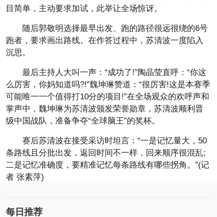
目简单，主动要求加试，此举让全场惊讶。
随后郭敬明选择最早出发、跑的路径很远很绕的6号
跑者，要求画出路线。在作答过程中，苏清波一度陷入
沉思。
最后主持人大叫一声：“成功了!”陶晶莹直呼：“你这
么厉害，你妈知道吗?!”魏坤琳赞道：“很厉害!这是本赛季
可能唯一一个值得打10分的项目!”在全场观众的欢呼声和
掌声中，魏坤琳为苏清波颁发荣誉勋章，苏清波顺利晋
级中国战队，准备争夺“全球脑王”的奖杯。
赛后苏清波在接受采访时坦言：“一是记忆量大，50
条路线且分批出发，返回时间不一样，回来顺序很混乱;
二是记忆准确度，要精准记忆每条路线有哪些拐角。”(记
者 张素萍)
每日推荐