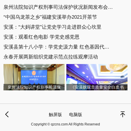
泉州法院知识产权刑事司法保护状况新闻发布会召开
“中国乌龙茶之乡”福建安溪举办2021开茶节
安溪：“大妈讲堂”让党史学习走进群众心坎里
安溪：观看红色电影 学党史感党恩
安溪县第十八小学：学党史汲力量 红色基因代代传
永春开展两新组织党建示范点拉练观摩活动
泉州法院知识产权刑事司法保
《安溪铁观音质量安全白皮书
触屏版
电脑版
Copyright © qzcns.com All Rights Reserved