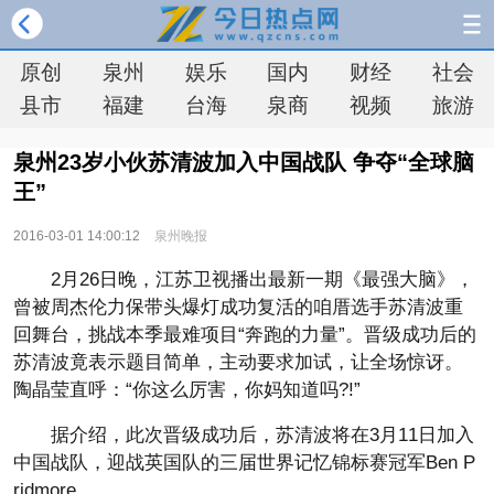
原创
泉州
娱乐
国内
财经
社会
县市
福建
台海
泉商
视频
旅游
泉州23岁小伙苏清波加入中国战队 争夺“全球脑
王”
2016-03-01 14:00:12
泉州晚报
2月26日晚，江苏卫视播出最新一期《最强大脑》，
曾被周杰伦力保带头爆灯成功复活的咱厝选手苏清波重
回舞台，挑战本季最难项目“奔跑的力量”。晋级成功后的
苏清波竟表示题目简单，主动要求加试，让全场惊讶。
陶晶莹直呼：“你这么厉害，你妈知道吗?!”
据介绍，此次晋级成功后，苏清波将在3月11日加入
中国战队，迎战英国队的三届世界记忆锦标赛冠军Ben P
ridmore。