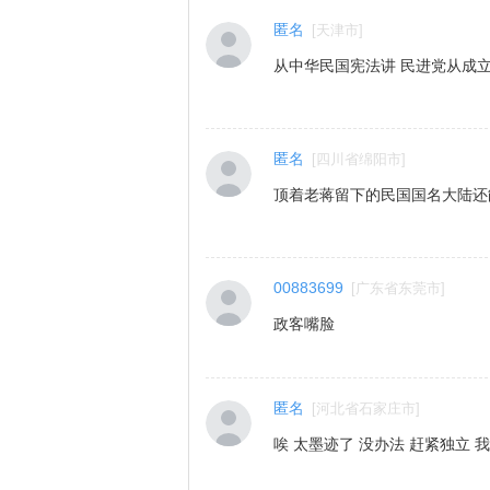
匿名
[
天津市
]
从中华民国宪法讲 民进党从成
匿名
[
四川省绵阳市
]
顶着老蒋留下的民国国名大陆还
00883699
[
广东省东莞市
]
政客嘴脸
匿名
[
河北省石家庄市
]
唉 太墨迹了 没办法 赶紧独立 