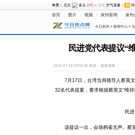
首页
图片
视频
泉州新闻
泉州
今日泉州
>
新闻中心
>
民进党代表提议“维
2016-07-18 19:50:30
来源：
观察者网
7月17日，台湾当局领导人蔡英
32名代表提案，要求根据蔡英文“维持
民进
该提议一出，会场鸦雀无声。蔡