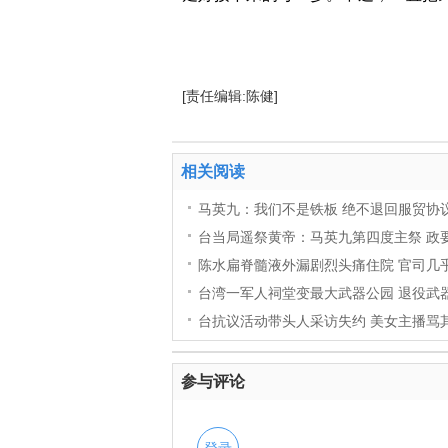
[责任编辑:陈健]
相关阅读
马英九：我们不是铁板 绝不退回服贸协
台当局遥祭黄帝：马英九第四度主祭 政
陈水扁脊髓液外漏剧烈头痛住院 官司几
台湾一军人祠堂变最大武器公园 退役武
台抗议活动带头人采访失约 美女主播骂
参与评论