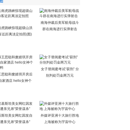
图
南海仲裁后美军航母战斗
南虎跳峡惊现超级山洪
群在南海进行实弹射击
客近距离淡定拍照(图)
女子替闺蜜考试“获刑” 分
王思聪和糜婧琪开房后
别判处罚金两万元
自家酒店 hello女神个
基斯坦美女网红因发自
外媒评亚洲十大旅行胜地
遭亲兄弟“荣誉谋杀”
上海被称为宇宙中心