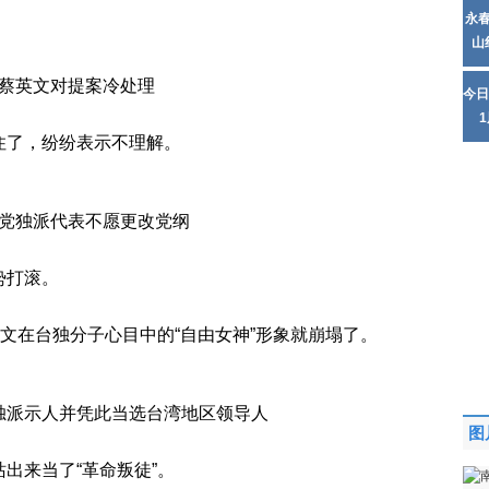
永
山
蔡英文对提案冷处理
今日
住了，纷纷表示不理解。
党独派代表不愿更改党纲
势打滚。
英文在台独分子心目中的“自由女神”形象就崩塌了。
独派示人并凭此当选台湾地区领导人
图
出来当了“革命叛徒”。