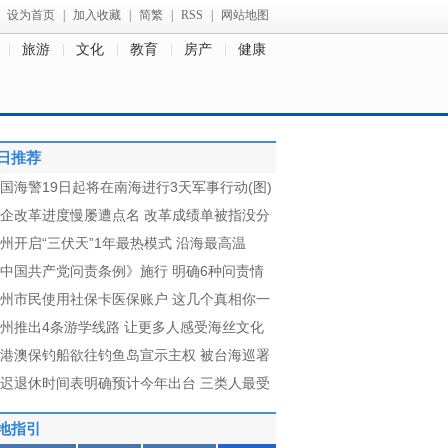
设为首页
|
加入收藏
|
简繁
|
RSS
|
网站地图
旅游
文化
教育
房产
健康
日推荐
国海警19日起将在南海进行3天军事行动(图)
企改革进度慢屡遭点名 改革成绩单被指没分
州开启“三伏天”1年最热模式 沿海最高温
中国共产党问责条例》施行 明确6种问责情
州市民使用社保卡医保账户 这几个真相你一
州推出4条游学线路 让更多人感受海丝文化
港澳保钓船欲往钓鱼岛宣示主权 被台海巡署
迟退休时间表明确预计今年出台 三类人最受
地指引