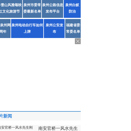
春雪山风雅颂映
泉州市委常
泉州公路信息
泉州白蚁
红文化旅游节
委最新名单
发布平台
防治
泉州网
泉州电动自行车如何
泉州公安发
福建省委
1周年
上牌
布
常委名单
片新闻
南安官桥一风水先生