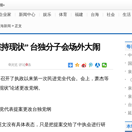
企业家
新闻中心
娱乐
体育
福建
台海
社会
生活
台海新闻
> 正文
持现状” 台独分子会场外大闹
每
中
国
0
0
浏览
评论
条
泉
文召开了执政以来第一次民进党全代会。会上，萧杰等
《
现状”论述更改党纲。
泉
泉
台
党代表提案更改台独党纲
延
英文没有具体表态，只是把提案交给了中执会进行研
本