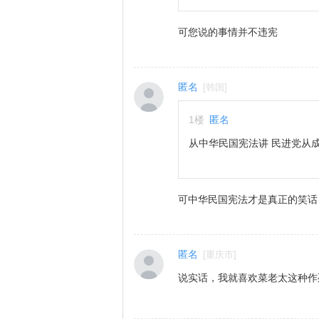
可您说的事情并不违宪
匿名
[
韩国
]
1
楼
匿名
从中华民国宪法讲 民进党从
可中华民国宪法才是真正的笑话
匿名
[
重庆市
]
说实话，我就喜欢菜老太这种作