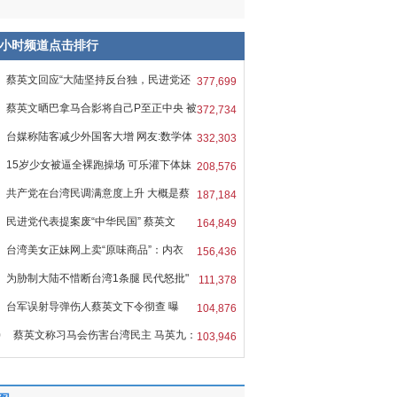
8小时频道点击排行
蔡英文回应“大陆坚持反台独，民进党还
377,699
蔡英文晒巴拿马合影将自己P至正中央 被
372,734
台媒称陆客减少外国客大增 网友:数学体
332,303
15岁少女被逼全裸跑操场 可乐灌下体妹
208,576
共产党在台湾民调满意度上升 大概是蔡
187,184
民进党代表提案废“中华民国” 蔡英文
164,849
台湾美女正妹网上卖“原味商品”：内衣
156,436
为胁制大陆不惜断台湾1条腿 民代怒批"
111,378
台军误射导弹伤人蔡英文下令彻查 曝
104,876
0
蔡英文称习马会伤害台湾民主 马英九：
103,946