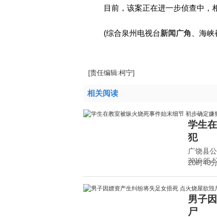
目前，该案正在进一步侦查中，
(综合泉州电视台
新闻广角
、海峡
[责任编辑:柯宁]
相关阅读
学生在
犯
广饶县公
2016-05-1
20时40
男子因
尸