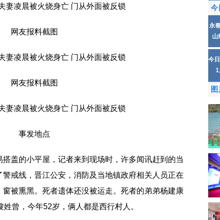
今
永
网友报料截图
山
今日
网友报料截图
图
事发地点
易搭盖的小平屋，记者来到现场时，许多闻讯赶到的当
了警戒线，晋江公安，消防及当地镇政府相关人员正在
、窗被熏黑。死者遗体还没被运走。死者的弟弟杨建康
嫂姓曾，今年52岁，俩人都是西行村人。