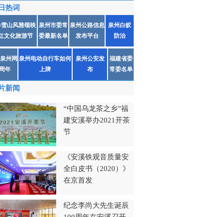
日热词
春雪山风雅颂映
泉州市委常
泉州公路信息
泉州白蚁
红文化旅游节
委最新名单
发布平台
防治
泉州网
泉州电动自行车如何
泉州公安发
福建省委
1周年
上牌
布
常委名单
片新闻
“中国乌龙茶之乡”福
建安溪举办2021开茶
节
《安溪铁观音质量安
全白皮书（2020）》
在京首发
纪念李尚大先生诞辰