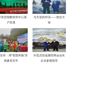
界茶贸指数研究中心落
与天堂的对话——想念大
户安溪
保
呈祥：用“智慧奔跑”庆
许昆贞莅临莆田商会会长
祝建党百年
企业参观指导