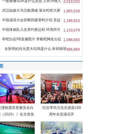
一图看懂SDR是什么意思 人民币纳入
2,019,032
R
武汉姑娘大马沉船遇难 落水时把大家
1,865,528
中国成语大会邯郸四霸资料介绍 灵赵
1,188,813
中国体操队入住里约奥运村 环境尚可
1,133,679
帝吧出征FB直播图片 李毅吧网友出征
1,098,683
0
女医明妃传允贤大结局是什么 朱祁镇登
886,864
图
安溪铁观音质量安全白
纪念李尚大先生诞辰100
（2020）》在京首发
周年在安溪召开