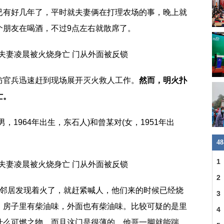
已有好几年了，平时就夫妻俩在打理农场的事，晚上就
个朋友在喝酒，不过9点左右就散席了。
防官兵迅速赶到现场展开灭火救人工作。
然而，明火扑
亡。
，1964年出生，东石人)和曾某对(女，1951年出
4
1
2
，邻居发现着火了，就赶紧喊人，他们来的时候已经烧
省
3
。
房子里有柴油味，外面也有柴油味。比较可疑的是里
建
4
什么可燃之物，而且这门是很薄的，他哥一脚就能踹