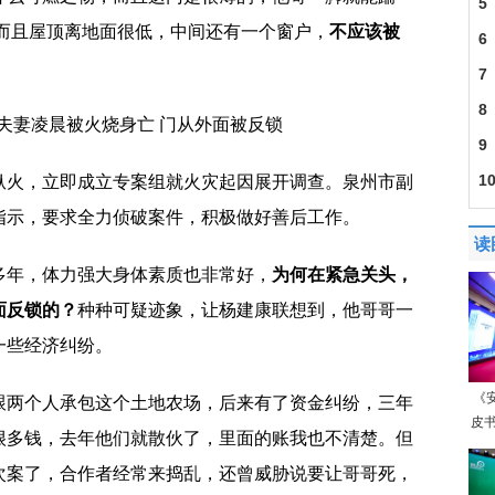
房
5
，而且屋顶离地面很低，中间还有一个窗户，
不应该被
SD
6
的
7
菡
8
但
9
脸
1
纵火，立即成立专案组就火灾起因展开调查。泉州市副
指示，要求全力侦破案件，积极做好善后工作。
读
多年，体力强大身体素质也非常好，
为何在紧急关头，
面反锁的？
种种可疑迹象，让杨建康联想到，他哥哥一
一些经济纠纷。
《
跟两个人承包这个土地农场，后来有了资金纠纷，三年
皮书
很多钱，去年他们就散伙了，里面的账我也不清楚。但
次案了，合作者经常来捣乱，还曾威胁说要让哥哥死，