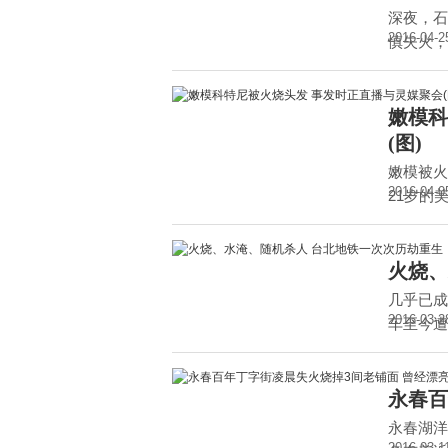
深夜，石
2016-04-2
慎失火，
嫩模科
(图)
嫩模被火
2016-04-0
21岁的美
火烧、
几乎已成
2016-03-2
车至今遭
永春百
永春湖洋
2016-03-1