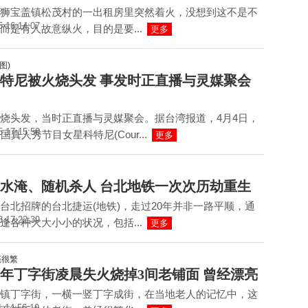
狮宝盖镇松茂村的一出租房里突然着火，没想到这不是不
5 16:14:07
而是有人故意纵火，目的是要...
更多
特尼被火烧头发 事发时正直播与灵媒聚会
烧头发，当时正直播与灵媒聚会。据台湾报道，4月4日，
5 17:15:50
国真人秀节目女星科特尼(Cour...
更多
水淹、随机杀人 台北地铁一次次历劫重生
台北招牌的台北捷运(地铁)，走过20年并非一路平顺，通
8 17:22:39
逢各种大大小小的状况，包括...
更多
年丁字街凌晨失火烧掉3间老铺面 曾经漂亮
镇丁字街，一横一竖丁字成街，在当地老人的记忆中，这
1 14:56:19