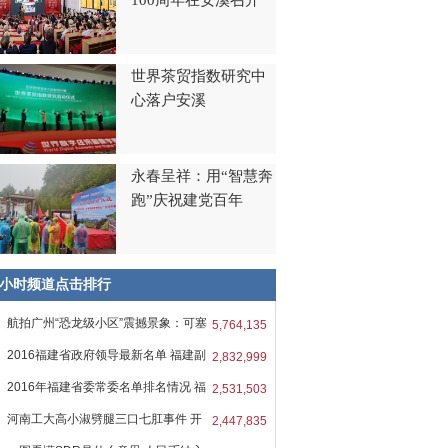
100周年在安溪召开
世界茶贸指数研究中
心落户安溪
永春呈祥：用“智慧奔
跑”庆祝建党百年
8小时频道点击排行
航拍广州“恐龙级小区”震撼景象：可塞
5,764,135
2016福建省政府领导最新名单 福建副
2,832,999
2016年福建省委常委名单排名情况 福
2,531,503
河南工大高小淑劈腿三口七肛事件 开
2,447,835