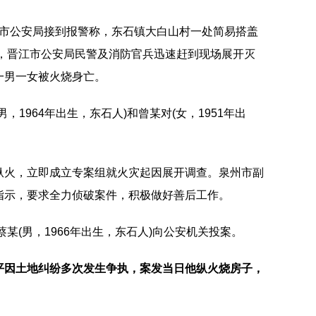
，晋江市公安局接到报警称，东石镇大白山村一处简易搭盖
后，晋江市公安局民警及消防官兵迅速赶到现场展开灭
一男一女被火烧身亡。
，1964年出生，东石人)和曾某对(女，1951年出
纵火，立即成立专案组就火灾起因展开调查。泉州市副
指示，要求全力侦破案件，积极做好善后工作。
蔡某(男，1966年出生，东石人)向公安机关投案。
平因土地纠纷多次发生争执，案发当日他纵火烧房子，