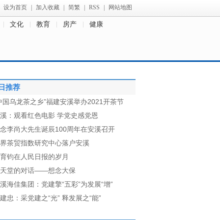
设为首页
|
加入收藏
|
简繁
|
RSS
|
网站地图
文化
教育
房产
健康
日推荐
中国乌龙茶之乡”福建安溪举办2021开茶节
溪：观看红色电影 学党史感党恩
念李尚大先生诞辰100周年在安溪召开
界茶贸指数研究中心落户安溪
育钧在人民日报的岁月
天堂的对话——想念大保
溪海佳集团：党建擎“五彩”为发展“增”
建忠：采党建之“光” 释发展之“能”