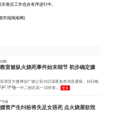
相关善后工作也在有序进行中。
都市报闽南网)
教室被纵火烧死事件始末细节 初步确定嫌
安局官方微博@广饶公安16日深夜发布消息通报，16日晚
7 10:16:21
分许，广饶一中二校区高一15班突...
更多
嫖资产生纠纷将失足女捂死 点火烧屋欲毁