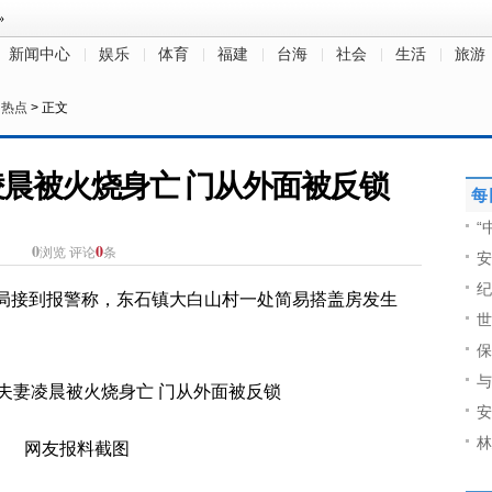
新闻中心
娱乐
体育
福建
台海
社会
生活
旅游
日热点
> 正文
晨被火烧身亡 门从外面被反锁
每
“
0
0
浏览
评论
条
安
纪
安局接到报警称，东石镇大白山村一处简易搭盖房发生
世
保
与
安
林
网友报料截图