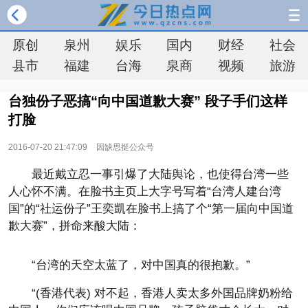
原创
泉州
娱乐
国内
财经
社会
县市
福建
台海
泉商
视频
旅游
台独份子恶搞“向中国道歉大赛” 段子手们这样
打脸
2016-07-20 21:47:09
因缺思挺公众号
最近戴立忍一事引爆了大陆舆论，也使得台湾一些
人心怀不满。在脸书主页上大字号写着“台湾人建台湾
国”的“社运份子”王奕凱在脸书上搞了个“第一届向中国道
歉大赛”，拼命来酸大陆：
“台湾的天空太蓝了，对中国真的很抱歉。”
“(香港代表) 对不起，香港人卖太多外国品牌奶粉给