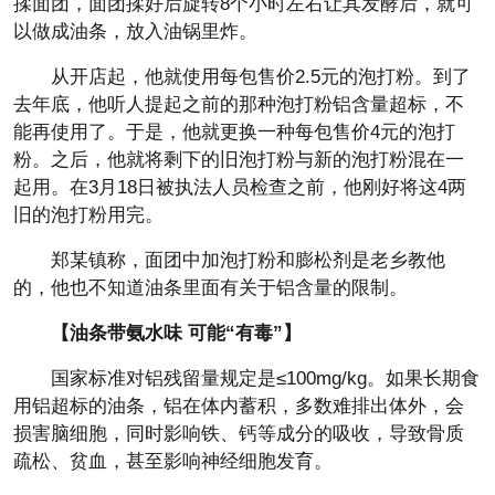
揉面团，面团揉好后旋转8个小时左右让其发酵后，就可
以做成油条，放入油锅里炸。
从开店起，他就使用每包售价2.5元的泡打粉。到了
去年底，他听人提起之前的那种泡打粉铝含量超标，不
能再使用了。于是，他就更换一种每包售价4元的泡打
粉。之后，他就将剩下的旧泡打粉与新的泡打粉混在一
起用。在3月18日被执法人员检查之前，他刚好将这4两
旧的泡打粉用完。
郑某镇称，面团中加泡打粉和膨松剂是老乡教他
的，他也不知道油条里面有关于铝含量的限制。
【油条带氨水味 可能“有毒”】
国家标准对铝残留量规定是≤100mg/kg。如果长期食
用铝超标的油条，铝在体内蓄积，多数难排出体外，会
损害脑细胞，同时影响铁、钙等成分的吸收，导致骨质
疏松、贫血，甚至影响神经细胞发育。