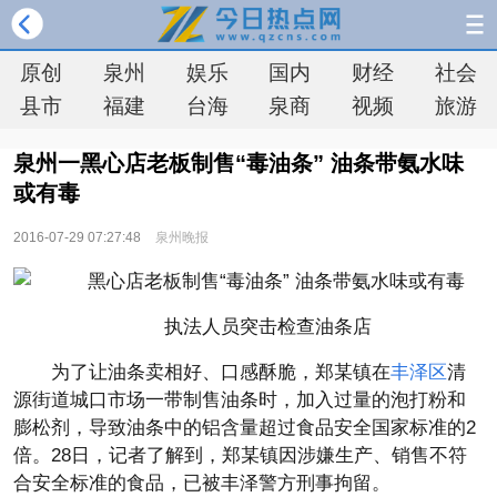
原创
泉州
娱乐
国内
财经
社会
县市
福建
台海
泉商
视频
旅游
泉州一黑心店老板制售“毒油条” 油条带氨水味
或有毒
2016-07-29 07:27:48
泉州晚报
执法人员突击检查油条店
为了让油条卖相好、口感酥脆，郑某镇在
丰泽区
清
源街道城口市场一带制售油条时，加入过量的泡打粉和
膨松剂，导致油条中的铝含量超过食品安全国家标准的2
倍。28日，记者了解到，郑某镇因涉嫌生产、销售不符
合安全标准的食品，已被丰泽警方刑事拘留。