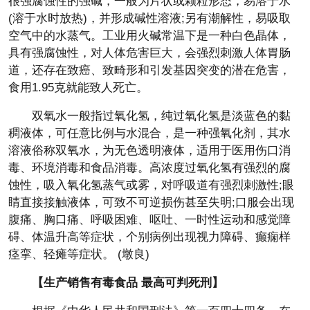
很强腐蚀性的强碱，一般为片状或颗粒形态，易溶于水
(溶于水时放热)，并形成碱性溶液;另有潮解性，易吸取
空气中的水蒸气。工业用火碱常温下是一种白色晶体，
具有强腐蚀性，对人体危害巨大，会强烈刺激人体胃肠
道，还存在致癌、致畸形和引发基因突变的潜在危害，
食用1.95克就能致人死亡。
双氧水一般指过氧化氢，纯过氧化氢是淡蓝色的黏
稠液体，可任意比例与水混合，是一种强氧化剂，其水
溶液俗称双氧水，为无色透明液体，适用于医用伤口消
毒、环境消毒和食品消毒。高浓度过氧化氢有强烈的腐
蚀性，吸入氧化氢蒸气或雾，对呼吸道有强烈刺激性;眼
睛直接接触液体，可致不可逆损伤甚至失明;口服会出现
腹痛、胸口痛、呼吸困难、呕吐、一时性运动和感觉障
碍、体温升高等症状，个别病例出现视力障碍、癫痫样
痉挛、轻瘫等症状。 (墩良)
【生产销售有毒食品 最高可判死刑】