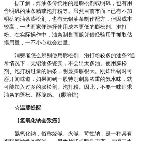
据了解，炸油条传统用的是膨松剂或明矾，也有用
含明矾的油条精或泡打粉等。虽然目前市面上已有不加
明矾的油条膨松剂，也有无铝油条制作配方，但因成本
较高，一些商家便选择使用成本更低的膨松剂、泡打
粉。在实际操作中，油条制售商贩凭借经验用手抓取估
摸用量，一不小心就会过量。
消费者怎么辨别使用膨松剂、泡打粉较多的油条?通
常情况下，无铝油条瓷实，不会出太多油。使用膨松
剂、泡打粉过量的油条，明显膨胀很大。刚炸出锅时可
掰开闻味道，如果闻到一股特别刺鼻浓重的氨水味，就
可能加入过多的膨松剂、泡打粉。因此，不要一味追求
油条的蓬松、酥脆感。 (廖培煌)
☆温馨提醒
【氢氧化钠会致癌】
氢氧化钠，俗称烧碱、火碱、苛性钠，是一种具有