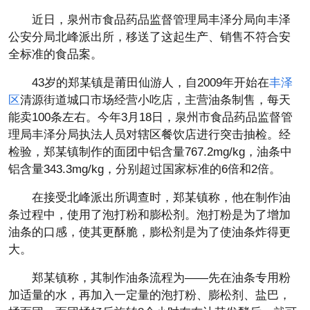
近日，泉州市食品药品监督管理局丰泽分局向丰泽
公安分局北峰派出所，移送了这起生产、销售不符合安
全标准的食品案。
43岁的郑某镇是莆田仙游人，自2009年开始在
丰泽
区
清源街道城口市场经营小吃店，主营油条制售，每天
能卖100条左右。今年3月18日，泉州市食品药品监督管
理局丰泽分局执法人员对辖区餐饮店进行突击抽检。经
检验，郑某镇制作的面团中铝含量767.2mg/kg，油条中
铝含量343.3mg/kg，分别超过国家标准的6倍和2倍。
在接受北峰派出所调查时，郑某镇称，他在制作油
条过程中，使用了泡打粉和膨松剂。泡打粉是为了增加
油条的口感，使其更酥脆，膨松剂是为了使油条炸得更
大。
郑某镇称，其制作油条流程为——先在油条专用粉
加适量的水，再加入一定量的泡打粉、膨松剂、盐巴，