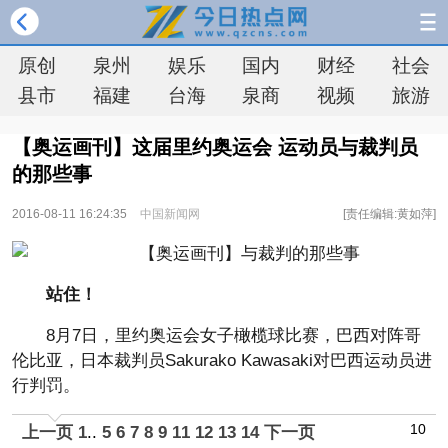
原创
泉州
娱乐
国内
财经
社会
县市
福建
台海
泉商
视频
旅游
【奥运画刊】这届里约奥运会 运动员与裁判员
的那些事
2016-08-11 16:24:35
中国新闻网
[责任编辑:黄如萍]
站住！
8月7日，里约奥运会女子橄榄球比赛，巴西对阵哥
伦比亚，日本裁判员Sakurako Kawasaki对巴西运动员进
行判罚。
10
上一页
1
..
5
6
7
8
9
11
12
13
14
下一页