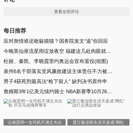
查看全部评论
每日推荐
应对舆情谁还敢躲猫猫？国务院发文“逼”你回应
今晚英仙座流星雨绽放夜空 福建这几处肉眼就可观
杜丽、秦凯、李晓霞里约奥运会宣布退役(组图)
泉州6名干部落实党风廉政建设主体责任不力被追责
男子4获死刑最高法“枪下留人” 缺判决书原件申
詹姆斯3年1亿美元续约骑士 NBA新赛季10月26日打响
云南昆明一女司机不满丈夫出
晋江敬业医生洪天姿成“网红