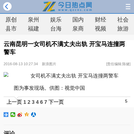
原创
泉州
娱乐
国内
财经
社会
县市
福建
台海
泉商
视频
旅游
云南昆明一女司机不满丈夫出轨 开宝马连撞两
警车
2016-08-13 10:27:34
新浪图片
[责任编辑:陈健]
图为事发现场。供图：视觉中国
5
上一页
1
2
3
4
6
7
下一页
评论