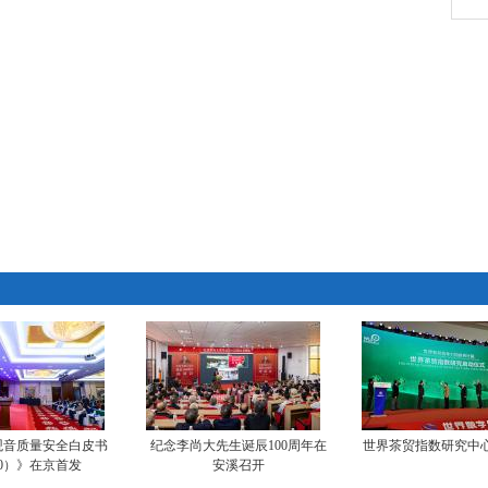
贫
观音质量安全白皮书
纪念李尚大先生诞辰100周年在
世界茶贸指数研究中
20）》在京首发
安溪召开