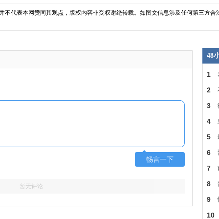
并不代表本网赞同其观点，版权内容非受权谢绝转载。如图文信息涉及任何第三方合
4
1
2
3
4
5
6
畅言一下
7
8
暂无评论
9
车
10