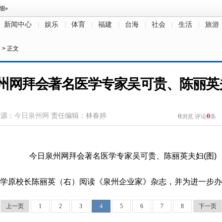
新闻中心
娱乐
体育
福建
台海
社会
生活
旅游
创
> 正文
州网拜会著名医学专家吴可贵、陈丽英夫
0
0
来源：
今日泉州网
责任编辑：林春婷
浏览
评论
条
学原校长陈丽英（右）阅读《泉州企业家》杂志，并为进一步办
上一页
1
2
3
4
5
6
7
8
下一页