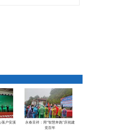
心落户安溪
永春呈祥：用“智慧奔跑”庆祝建
党百年