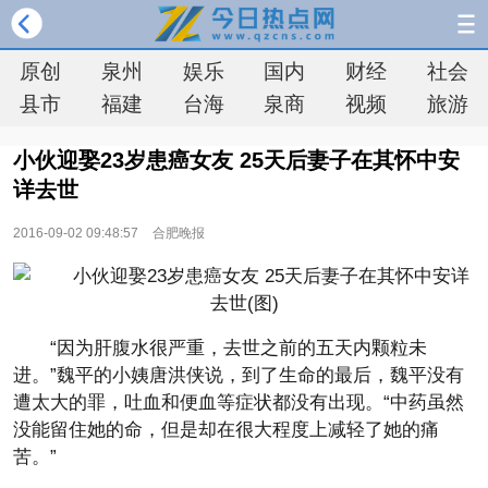
原创
泉州
娱乐
国内
财经
社会
县市
福建
台海
泉商
视频
旅游
小伙迎娶23岁患癌女友 25天后妻子在其怀中安
详去世
2016-09-02 09:48:57
合肥晚报
“因为肝腹水很严重，去世之前的五天内颗粒未
进。”魏平的小姨唐洪侠说，到了生命的最后，魏平没有
遭太大的罪，吐血和便血等症状都没有出现。“中药虽然
没能留住她的命，但是却在很大程度上减轻了她的痛
苦。”