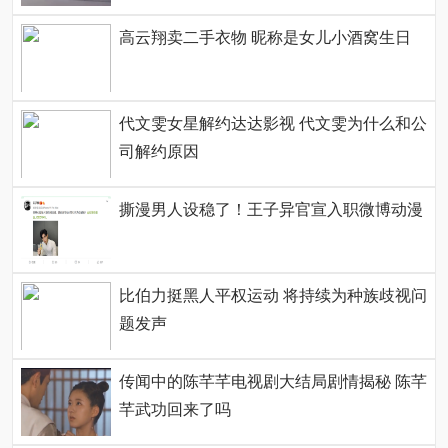
高云翔卖二手衣物 昵称是女儿小酒窝生日
代文雯女星解约达达影视 代文雯为什么和公
司解约原因
撕漫男人设稳了！王子异官宣入职微博动漫
比伯力挺黑人平权运动 将持续为种族歧视问
题发声
传闻中的陈芊芊电视剧大结局剧情揭秘 陈芊
芊武功回来了吗