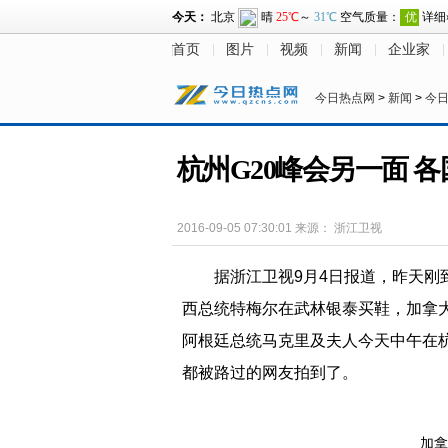
首页
图片
视频
新闻
企业家
今日热点网
>
新闻
>
今
杭州G20峰会另一面 
2016-09-05 07:30:01
来源：
浙江卫视
据浙江卫视9月4日报道，昨天
西总统特梅尔在武林银泰买鞋，加拿
阿根廷总统马克里及夫人今天中午在
都被路过的网友拍到了。
加拿