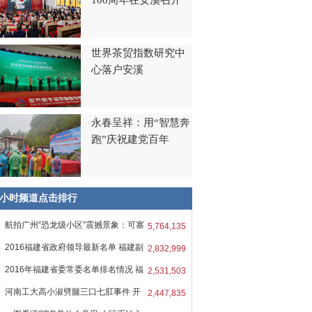
100周年在安溪召开
世界茶贸指数研究中
心落户安溪
永春呈祥：用“智慧奔
跑”庆祝建党百年
8小时频道点击排行
航拍广州“恐龙级小区”震撼景象：可塞
5,764,135
2016福建省政府领导最新名单 福建副
2,832,999
2016年福建省委常委名单排名情况 福
2,531,503
河南工大高小淑劈腿三口七肛事件 开
2,447,835