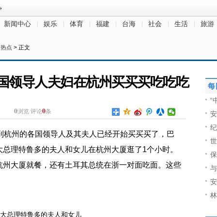
新闻中心
娱乐
体育
福建
台海
社会
生活
旅游
日热点
> 正文
各国领导人夫妇在杭州买买买吃吃吃
每
“
0
0
浏览
评论
条
安
纪
刚到杭州的各国领导人及其夫人已经开始买买买了，巴
世
大总理特鲁多的夫人和女儿在杭州大厦逛了1个小时。
保
杭州大厦就餐，还有土耳其总统在浙一对面吃面。这些
与
安
林
大总理特鲁多的夫人和女儿