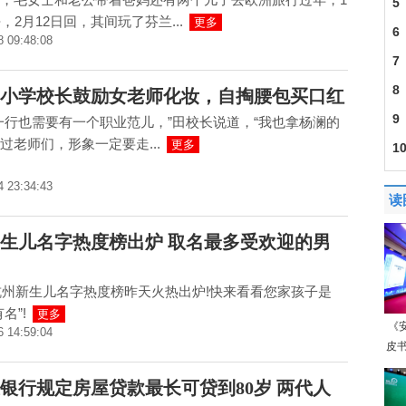
房
5
，2月12日回，其间玩了芬兰...
更多
SD
6
8 09:48:08
的
7
菡
8
小学校长鼓励女老师化妆，自掏腰包买口红
但
9
一行也需要有一个职业范儿，”田校长说道，“我也拿杨澜的
过老师们，形象一定要走...
更多
脸
1
4 23:34:43
读
生儿名字热度榜出炉 取名最多受欢迎的男
年杭州新生儿名字热度榜昨天火热出炉!快来看看您家孩子是
名”!
更多
《
6 14:59:04
皮书
银行规定房屋贷款最长可贷到80岁 两代人