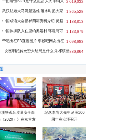
一图看懂SDR是什么意思 人民币纳入
2,019,032
R
武汉姑娘大马沉船遇难 落水时把大家
1,865,528
中国成语大会邯郸四霸资料介绍 灵赵
1,188,813
中国体操队入住里约奥运村 环境尚可
1,133,679
帝吧出征FB直播图片 李毅吧网友出征
1,098,683
0
女医明妃传允贤大结局是什么 朱祁镇登
886,864
图
安溪铁观音质量安全白
纪念李尚大先生诞辰100
（2020）》在京首发
周年在安溪召开