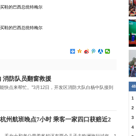
买鞋的巴西总统特梅尔
买鞋的巴西总统特梅尔
 消防队员翻窗救援
4
能快点来帮忙。”3月12日，开发区消防大队白杨中队接到
1
2
省
3
杭州航班晚点7小时 乘客一家四口获赔近2
建
4
，毛女士和老公带着爸妈还有两个儿子去欧洲旅行过年，1