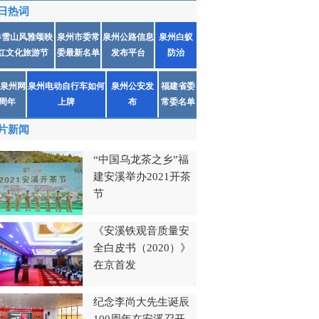
日热词
春雪山风雅颂映
泉州市委常
泉州公路信息
泉州白蚁
红文化旅游节
委最新名单
发布平台
防治
泉州网
泉州电动自行车如何
泉州公安发
福建省委
1周年
上牌
布
常委名单
片新闻
“中国乌龙茶之乡”福
建安溪举办2021开茶
节
《安溪铁观音质量安
全白皮书（2020）》
在京首发
纪念李尚大先生诞辰