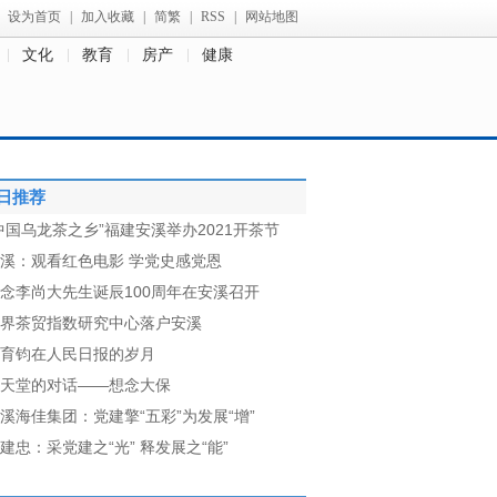
设为首页
|
加入收藏
|
简繁
|
RSS
|
网站地图
文化
教育
房产
健康
日推荐
中国乌龙茶之乡”福建安溪举办2021开茶节
溪：观看红色电影 学党史感党恩
念李尚大先生诞辰100周年在安溪召开
界茶贸指数研究中心落户安溪
育钧在人民日报的岁月
天堂的对话——想念大保
溪海佳集团：党建擎“五彩”为发展“增”
建忠：采党建之“光” 释发展之“能”