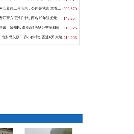
南安养路工苏渐来：公路是我家 拿着工
308,670
晋江警方“云剑”行动 两名19年逃犯无
142,254
快讯：泉州K6路和3路两辆公交车相撞
119,925
南安码头镇33岁小伙摔伤昏迷4天 家境
114,653