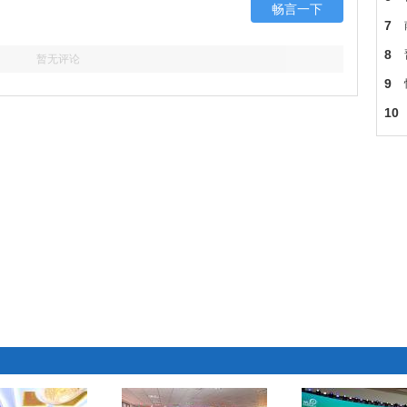
畅言一下
7
8
暂无评论
9
车
10
贫