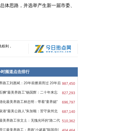
总体思路，并选举产生新一届市委、
法权利，
8小时频道点击排行
养路工刘惠斌：20年前擦肩而过 20年后
987,450
石狮“最美养路工”杨国辉：二十年来忘
827,293
德化最美养路工林忠明：带着“童养媳”
696,797
泉港“最美公路人”朱加顺：苦守泉州北
687,140
最美养路工张文土：无愧光环的“路二代
510,362
晋江最美养路工：养路“小诸葛”陈国庆(
404,464