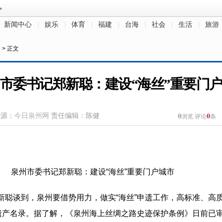
新闻中心
娱乐
体育
福建
台海
社会
生活
旅游
创
> 正文
市委书记郑新聪：建设“海丝”重要门
0
0
来源：
今日泉州网
责任编辑：陈健
浏览
评论
条
郑新聪谈到，泉州要借势用力，做实“海丝”申遗工作，高标准、高
界遗产名录。据了解，《泉州海上丝绸之路史迹保护条例》日前已