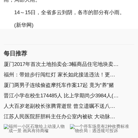
14～15日，全省多云到阴，各市的部分有小雨。
(新华网)
每日推荐
厦门2017年首次土地拍卖会:3幅商品住宅地块卖27.33亿
福州：带娃步行闯红灯 家长如此接送违法！更危险！
厦门两男子连续偷盗摩托车作案17起 竟为“养”赌
晋江小学在校生174485人 比上学期尚少3984人(图)
人大百岁老副校长张腾霄逝世 曾立遗嘱不送八宝山
江苏人民医院肝胆科主任办公室内被砍 大动脉破裂