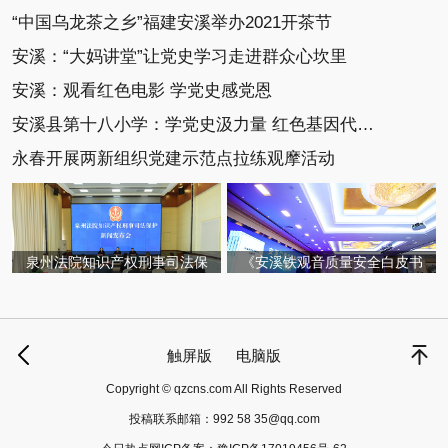
“中国乌龙茶之乡”福建安溪举办2021开茶节
安溪：“大妈讲堂”让党史学习走进群众心坎里
安溪：观看红色电影 学党史感党恩
安溪县第十八小学：学党史汲力量 红色基因代代传
永春开展两新组织党建示范点拉练观摩活动
泉州法院知识产权刑事司法保
《安溪铁观音质量安全白皮书
触屏版
电脑版
Copyright © qzcns.com All Rights Reserved
投稿联系邮箱：
992 58 35@qq.com