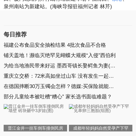
泉州南站为新建站。(海峡导报驻福州记者 林芹)
每日推荐
福建公布食品安全抽检结果 4批次食品不合格
铺天盖地！濒临灭绝罕见蝴蝶大规模“入侵”西伯利
为给当地渔民带来好运 墨西哥镇长娶鳄鱼为妻(组图)
重庆立交桥：72米高如坐过山车 没有发生一起事故
在德国摔断30万玉镯会怎样？德媒:买保险就能帮你赔
部分儿童绘本被吐槽“糟心” 家长选书面临难题？
晋江金井一挂车倒车撞倒民房
成都年轻妈妈自然受孕产下罕