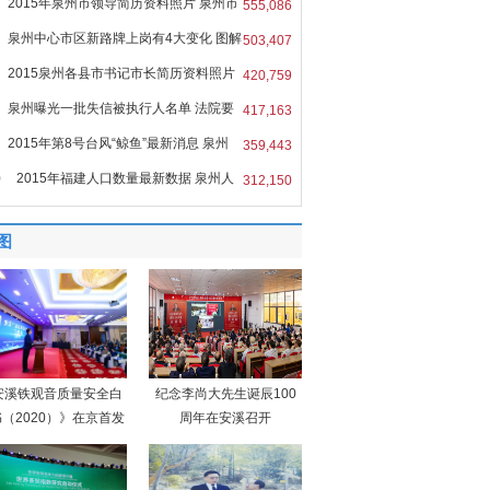
2015年泉州市领导简历资料照片 泉州市
555,086
泉州中心市区新路牌上岗有4大变化 图解
503,407
2015泉州各县市书记市长简历资料照片
420,759
泉州曝光一批失信被执行人名单 法院要
417,163
2015年第8号台风“鲸鱼”最新消息 泉州
359,443
0
2015年福建人口数量最新数据 泉州人
312,150
图
安溪铁观音质量安全白
纪念李尚大先生诞辰100
（2020）》在京首发
周年在安溪召开