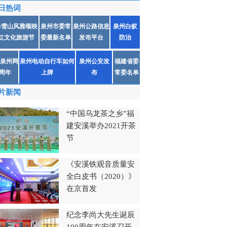
日热词
春雪山风雅颂映
泉州市委常
泉州公路信息
泉州白蚁
红文化旅游节
委最新名单
发布平台
防治
泉州网
泉州电动自行车如何
泉州公安发
福建省委
1周年
上牌
布
常委名单
片新闻
“中国乌龙茶之乡”福
建安溪举办2021开茶
节
《安溪铁观音质量安
全白皮书（2020）》
在京首发
纪念李尚大先生诞辰