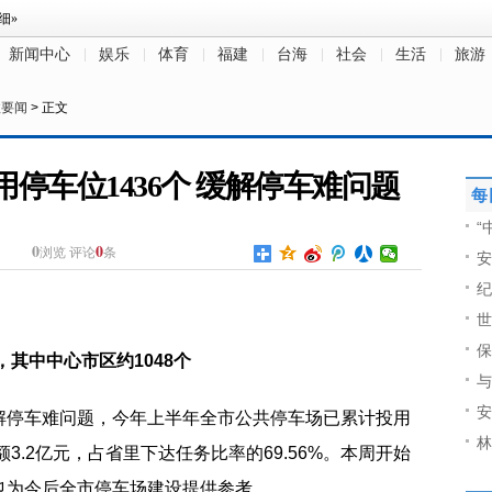
新闻中心
娱乐
体育
福建
台海
社会
生活
旅游
政要闻
> 正文
用停车位1436个 缓解停车难问题
每
“
0
0
浏览
评论
条
安
纪
世
保
，其中中心市区约1048个
与
安
解停车难问题，今年上半年全市公共停车场已累计投用
林
3.2亿元，占省里下达任务比率的69.56%。本周开始
也为今后全市停车场建设提供参考。