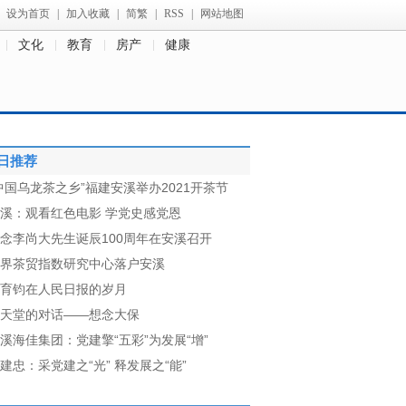
设为首页
|
加入收藏
|
简繁
|
RSS
|
网站地图
文化
教育
房产
健康
日推荐
中国乌龙茶之乡”福建安溪举办2021开茶节
溪：观看红色电影 学党史感党恩
念李尚大先生诞辰100周年在安溪召开
界茶贸指数研究中心落户安溪
育钧在人民日报的岁月
天堂的对话——想念大保
溪海佳集团：党建擎“五彩”为发展“增”
建忠：采党建之“光” 释发展之“能”