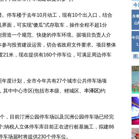
今
。停车楼于去年10月动工，现有10个出入口，结合
永
山
界面，可实现“傻瓜”式存取车，操作全程不超1分
能营造一个规范、快捷的停车环境。据项目负责人介
今日
本参与投资建设运营，切合省政府文件要求。项目整体
度21米，现在提供有160个停车位，可满足周边停车
图
照年度计划，全市今年共有27个城市公共停车场项
位，其中中心市区(包括市本级、鲤城区、
丰泽区
)约
4个，目前汀洲公园停车场以及沉洲公园停车场已经完
个;纳税人立体停车库目前正在进行桩基施工，拟建86
停车场届时将提供230个停车位。