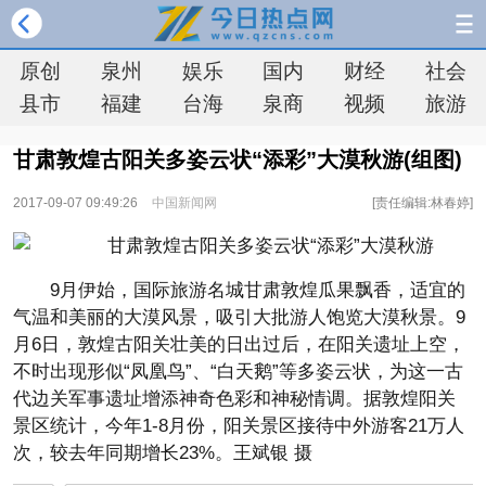
原创
泉州
娱乐
国内
财经
社会
县市
福建
台海
泉商
视频
旅游
甘肃敦煌古阳关多姿云状“添彩”大漠秋游(组图)
2017-09-07 09:49:26
中国新闻网
[责任编辑:林春婷]
9月伊始，国际旅游名城甘肃敦煌瓜果飘香，适宜的
气温和美丽的大漠风景，吸引大批游人饱览大漠秋景。9
月6日，敦煌古阳关壮美的日出过后，在阳关遗址上空，
不时出现形似“凤凰鸟”、“白天鹅”等多姿云状，为这一古
代边关军事遗址增添神奇色彩和神秘情调。据敦煌阳关
景区统计，今年1-8月份，阳关景区接待中外游客21万人
次，较去年同期增长23%。王斌银 摄