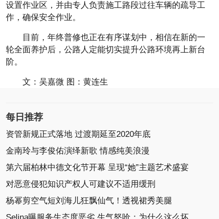
设置作业区，并由专人负责施工路段过往车辆的疏导工
作，确保安全作业。
目前，年终普修也正在有序谋划中，相信在新的一
轮全面养护后，公路人定能切实提升公路环境再上新台
阶。
文：吴嘉微 图：黄连生
每日推荐
资管新规正式落地 过渡期延至2020年底
金南玲与李俊佑演绎新歌 情感纯美浪漫
第六届柏林中德文化节开幕 呈现“她”主题艺术盛宴
对恶意侵犯知识产权人可建议不适用缓刑
杨幂剪空气短刘海儿狂飘仙气！透视裙秀美腿
Selina曝服务生态度恶劣 生气怒呛：为什么这么坏