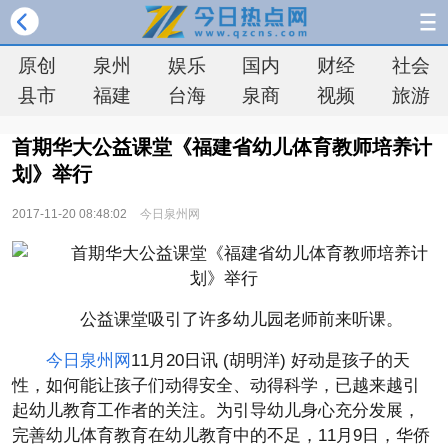
原创
泉州
娱乐
国内
财经
社会
县市
福建
台海
泉商
视频
旅游
首期华大公益课堂《福建省幼儿体育教师培养计
划》举行
2017-11-20 08:48:02
今日泉州网
公益课堂吸引了许多幼儿园老师前来听课。
今日泉州网
11月20日讯 (胡明洋) 好动是孩子的天
性，如何能让孩子们动得安全、动得科学，已越来越引
起幼儿教育工作者的关注。为引导幼儿身心充分发展，
完善幼儿体育教育在幼儿教育中的不足，11月9日，华侨