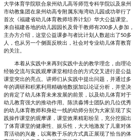
大学体育学院联合泉州幼儿高等师范专科学院以及泉州
市幼教集团在泉州幼高专附属东海湾幼儿园成功举行了
首次《福建省幼儿体育教师培养计划》华大公益课堂。
来自福建各地的幼儿园园长及骨干教师有200多人参加，
主办方介绍，这堂公益课参与者比计划人数超出了50多
人，也从另一个侧面反映出，社会对专业幼儿体育教育
的关注。
本着从实践中来再到实践中去的教学理念，由理论
经验交流与实践观摩课堂相结合的方式交叉进行是公益
课堂突出的亮点。讲师们从实践中提出问题，并通过多
年的调研和积累利用精确地数据加以论证分析，并坚决
的肯定了幼儿体育未来发展的前景，以及幼儿体育对于
幼儿教育强大的推动作用。陈洪淼博士团队的几位优秀
的幼儿体育教师和身处一线的幼师分别为大家呈现了实
践操作课堂的观摩课，课堂效果精彩纷呈，充分挖掘出
了体育课堂的健康性、娱乐性，大大地激发了儿童对体
育活动的兴趣，以寓教于乐的方式真正展现了恰当的体