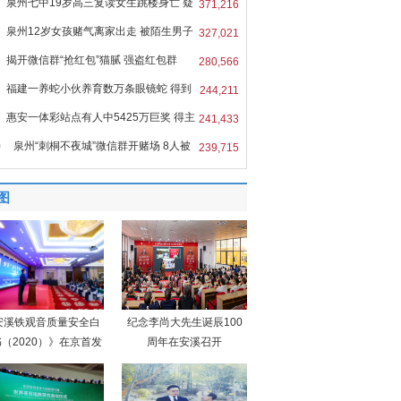
泉州七中19岁高三复读女生跳楼身亡 疑
371,216
泉州12岁女孩赌气离家出走 被陌生男子
327,021
揭开微信群“抢红包”猫腻 强盗红包群
280,566
福建一养蛇小伙养育数万条眼镜蛇 得到
244,211
惠安一体彩站点有人中5425万巨奖 得主
241,433
0
泉州“刺桐不夜城”微信群开赌场 8人被
239,715
图
安溪铁观音质量安全白
纪念李尚大先生诞辰100
（2020）》在京首发
周年在安溪召开