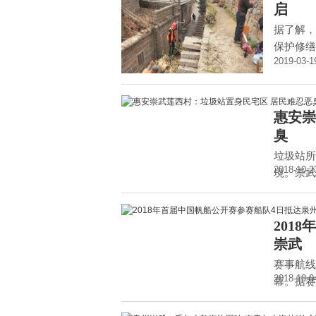
启
据了解，
保护修缮
2019-03-1
惠安崇
臭
垃圾站所
2018-10-2
境。崇武
201
崇武
赛事航线
2018-10-0
幕。据赛