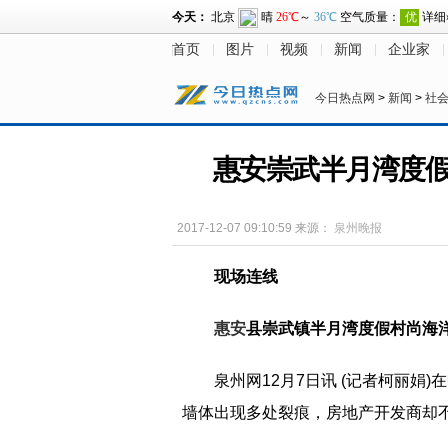
首页
图片
视频
新闻
企业家
今日热点网
>
新闻
>
社
惠安崇武半月湾度假
2017-12-07 09:10:59
来源：
泉州晚报
现场连线
惠安
县崇武镇半月湾度假村尚海洋
泉州网12月7日讯 (记者柯丽娟
墙体出现多处裂痕，房地产开发商却