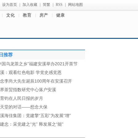
设为首页
|
加入收藏
|
简繁
|
RSS
|
网站地图
文化
教育
房产
健康
日推荐
中国乌龙茶之乡”福建安溪举办2021开茶节
溪：观看红色电影 学党史感党恩
念李尚大先生诞辰100周年在安溪召开
界茶贸指数研究中心落户安溪
育钧在人民日报的岁月
天堂的对话——想念大保
溪海佳集团：党建擎“五彩”为发展“增”
建忠：采党建之“光” 释发展之“能”