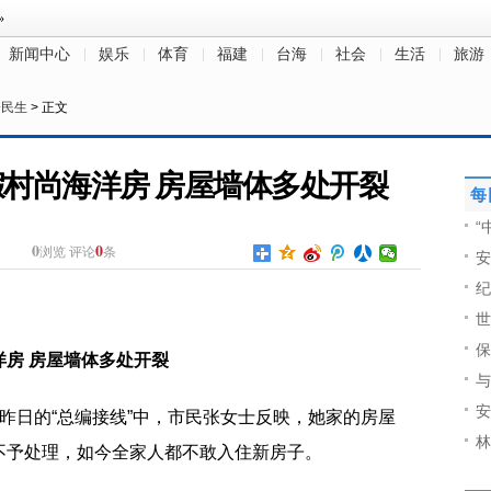
新闻中心
娱乐
体育
福建
台海
社会
生活
旅游
会民生
> 正文
村尚海洋房 房屋墙体多处开裂
每
“
0
0
浏览
评论
条
安
纪
世
保
房 房屋墙体多处开裂
与
安
)在昨日的“总编接线”中，市民张女士反映，她家的房屋
林
不予处理，如今全家人都不敢入住新房子。