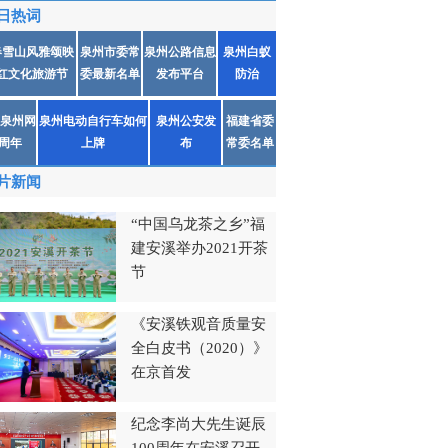
日热词
春雪山风雅颂映
泉州市委常
泉州公路信息
泉州白蚁
红文化旅游节
委最新名单
发布平台
防治
泉州网
泉州电动自行车如何
泉州公安发
福建省委
1周年
上牌
布
常委名单
片新闻
“中国乌龙茶之乡”福
建安溪举办2021开茶
节
《安溪铁观音质量安
全白皮书（2020）》
在京首发
纪念李尚大先生诞辰