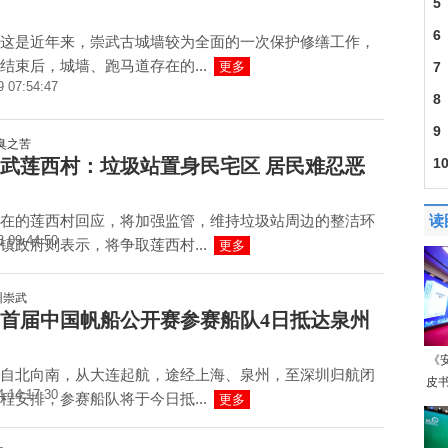
5
6
这是近年来，崇武古城墙较为全面的一次保护修缮工作，
结束后，城墙、跑马道存在的...
更多
7
9 07:54:47
8
9
武莲西村：垃圾站置身民宅区 居民难忍恶
1
在的莲西村回应，将加强监管，维持垃圾站周边的整洁环
读
3 09:44:50
镇政府则表示，将争取莲西村...
更多
8年首届中国帆船公开赛参赛船队4日抵达泉州
《
自北向南，从大连起航，途经上海、泉州，至深圳归航闭
皮书
4 14:17:30
程安排，参赛船队将于今日抵...
更多