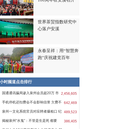
100周年在安溪召开
世界茶贸指数研究中
心落户安溪
永春呈祥：用“智慧奔
跑”庆祝建党百年
8小时频道点击排行
国通通讯骗局渗入泉州会员超20万 市
2,456,605
手机停机还扣费会不会影响信誉 欠费不
642,469
泉州一文化系统官员对应聘者爆粗口 纪
489,523
揭秘泉州“水鬼”：不管是生是死 都要
386,405