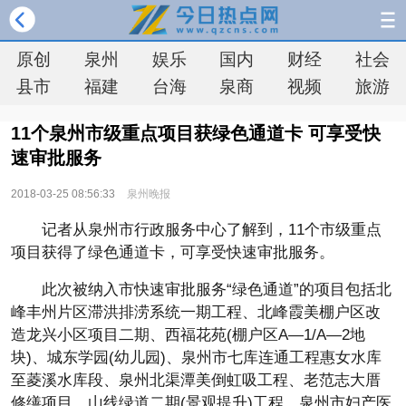
原创
泉州
娱乐
国内
财经
社会
县市
福建
台海
泉商
视频
旅游
11个泉州市级重点项目获绿色通道卡 可享受快
速审批服务
2018-03-25 08:56:33
泉州晚报
记者从泉州市行政服务中心了解到，11个市级重点
项目获得了绿色通道卡，可享受快速审批服务。
此次被纳入市快速审批服务“绿色通道”的项目包括北
峰丰州片区滞洪排涝系统一期工程、北峰霞美棚户区改
造龙兴小区项目二期、西福花苑(棚户区A—1/A—2地
块)、城东学园(幼儿园)、泉州市七库连通工程惠女水库
至菱溪水库段、泉州北渠潭美倒虹吸工程、老范志大厝
修缮项目、山线绿道二期(景观提升)工程、泉州市妇产医