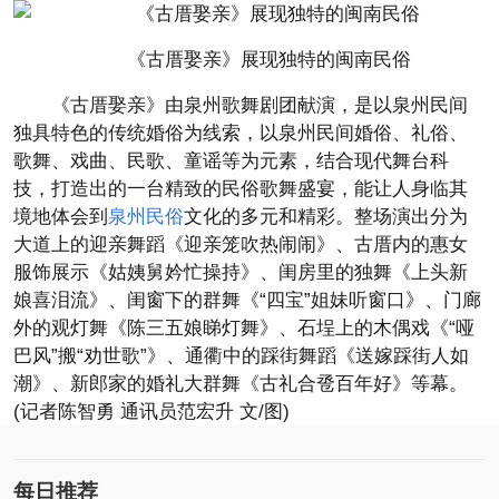
《古厝娶亲》展现独特的闽南民俗
《古厝娶亲》由泉州歌舞剧团献演，是以泉州民间
独具特色的传统婚俗为线索，以泉州民间婚俗、礼俗、
歌舞、戏曲、民歌、童谣等为元素，结合现代舞台科
技，打造出的一台精致的民俗歌舞盛宴，能让人身临其
境地体会到
泉州民俗
文化的多元和精彩。整场演出分为
大道上的迎亲舞蹈《迎亲笼吹热闹闹》、古厝内的惠女
服饰展示《姑姨舅妗忙操持》、闺房里的独舞《上头新
娘喜泪流》、闺窗下的群舞《“四宝”姐妹听窗口》、门廊
外的观灯舞《陈三五娘睇灯舞》、石埕上的木偶戏《“哑
巴风”搬“劝世歌”》、通衢中的踩街舞蹈《送嫁踩街人如
潮》、新郎家的婚礼大群舞《古礼合卺百年好》等幕。
(记者陈智勇 通讯员范宏升 文/图)
每日推荐