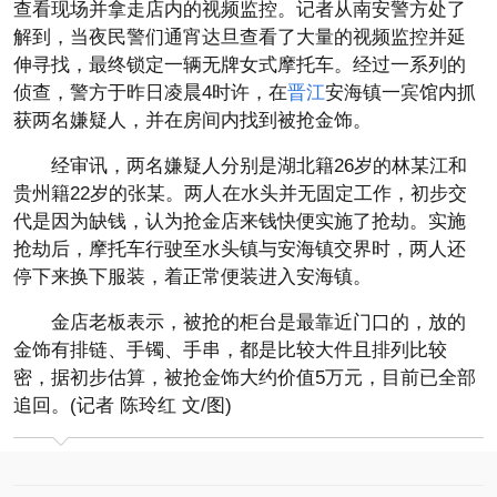
查看现场并拿走店内的视频监控。记者从南安警方处了
解到，当夜民警们通宵达旦查看了大量的视频监控并延
伸寻找，最终锁定一辆无牌女式摩托车。经过一系列的
侦查，警方于昨日凌晨4时许，在
晋江
安海镇一宾馆内抓
获两名嫌疑人，并在房间内找到被抢金饰。
经审讯，两名嫌疑人分别是湖北籍26岁的林某江和
贵州籍22岁的张某。两人在水头并无固定工作，初步交
代是因为缺钱，认为抢金店来钱快便实施了抢劫。实施
抢劫后，摩托车行驶至水头镇与安海镇交界时，两人还
停下来换下服装，着正常便装进入安海镇。
金店老板表示，被抢的柜台是最靠近门口的，放的
金饰有排链、手镯、手串，都是比较大件且排列比较
密，据初步估算，被抢金饰大约价值5万元，目前已全部
追回。(记者 陈玲红 文/图)