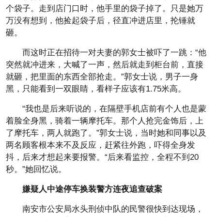
个袋子。走到店门口时，他手里的袋子掉了。只是她万
万没有想到，他捡起袋子后，径直冲进店里，抡锤就
砸。
而这时正在招待一对夫妻的郭女士被吓了一跳：“他
突然就冲进来，大喊了一声，然后就走到柜台前，直接
就砸，把里面的东西全部抢走。”郭女士说，男子一身
黑，只能看到一双眼睛，看样子应该有1.75米高。
“我也是后来听说的，在隔壁手机店前有个人也是蒙
着脸全身黑，骑着一辆摩托车。那个人抢完金饰后，上
了摩托车，两人就跑了。”郭女士说，当时她和同事以及
两名顾客根本来不及反应，赶紧往外跑，吓得全身发
抖，后来才想起来要报警。“后来看监控，全程不到20
秒。”她回忆说。
嫌疑人中途停车换装警方连夜追查破案
南安市公安局水头刑侦中队的民警很快到达现场，