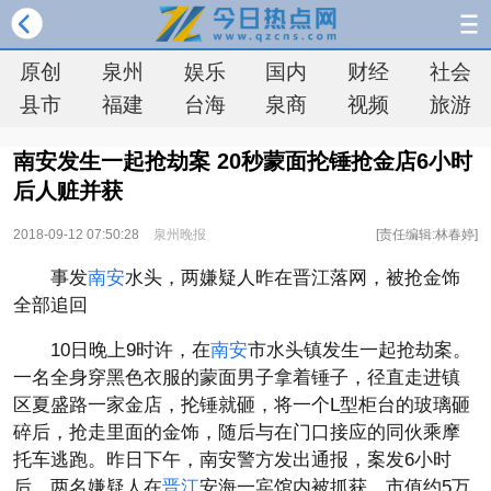
原创
泉州
娱乐
国内
财经
社会
县市
福建
台海
泉商
视频
旅游
南安发生一起抢劫案 20秒蒙面抡锤抢金店6小时
后人赃并获
2018-09-12 07:50:28
泉州晚报
[责任编辑:林春婷]
事发
南安
水头，两嫌疑人昨在晋江落网，被抢金饰
全部追回
10日晚上9时许，在
南安
市水头镇发生一起抢劫案。
一名全身穿黑色衣服的蒙面男子拿着锤子，径直走进镇
区夏盛路一家金店，抡锤就砸，将一个L型柜台的玻璃砸
碎后，抢走里面的金饰，随后与在门口接应的同伙乘摩
托车逃跑。昨日下午，南安警方发出通报，案发6小时
后，两名嫌疑人在
晋江
安海一宾馆内被抓获，市值约5万