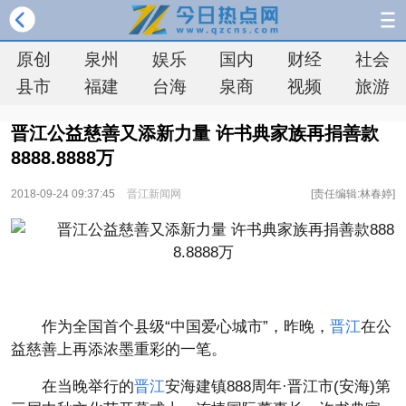
原创
泉州
娱乐
国内
财经
社会
县市
福建
台海
泉商
视频
旅游
晋江公益慈善又添新力量 许书典家族再捐善款
8888.8888万
2018-09-24 09:37:45
晋江新闻网
[责任编辑:林春婷]
作为全国首个县级“中国爱心城市”，昨晚，
晋江
在公
益慈善上再添浓墨重彩的一笔。
在当晚举行的
晋江
安海建镇888周年·晋江市(安海)第