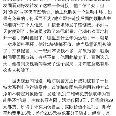
友圈看到好友转发了这样一条链接。他半信半疑，但
对“免费”两字仍有些动心。他正想购买一个运动手环，如
果有免费的，何乐而不为?他立即在链接后面的领取表中
详细填写了个人信息，并按要求转发了该链接。不到两
天货便到了，快递员收取了29元邮费。他满心欢喜地打
开一看，顿时傻眼了。哪里是什么华为运动手环，就是
一劣质塑料手环，估计5块钱都不值。他当场意识到被骗
了，打算报警。可一想到29块钱不多，如果报警，耽误
时间要回那点钱，有些不值，他因此放弃了。直到这几
天，他看到央视新闻曝光了这个骗局，才知道竟然有那
么多人被骗了。
据央视新闻报道，哈尔滨警方近日成功破获了一起
特大系列电信诈骗案件。该诈骗集团先是利用各种方式
添加不特定对象微信，发送“识别二维码免费领取华为智
能手环”信息，声称名额有限，活动仅限3天，只需缴纳29
元邮费。所谓手环实为仿冒品，实际价值不足2元，邮寄
平均费用3.5元，差价23.5元被犯罪分子骗走。经查，该