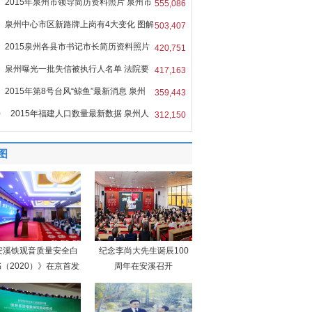
2015年泉州市领导简历资料照片 泉州市
555,086
泉州中心市区新路牌上岗有4大变化 图解
503,407
2015泉州各县市书记市长简历资料照片
420,751
泉州曝光一批失信被执行人名单 法院要
417,163
2015年第8号台风“鲸鱼”最新消息 泉州
359,443
0
2015年福建人口数量最新数据 泉州人
312,150
图
安溪铁观音质量安全白
纪念李尚大先生诞辰100
（2020）》在京首发
周年在安溪召开