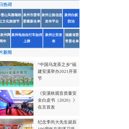
日热词
春雪山风雅颂映
泉州市委常
泉州公路信息
泉州白蚁
红文化旅游节
委最新名单
发布平台
防治
泉州网
泉州电动自行车如何
泉州公安发
福建省委
1周年
上牌
布
常委名单
片新闻
“中国乌龙茶之乡”福
建安溪举办2021开茶
节
《安溪铁观音质量安
全白皮书（2020）》
在京首发
纪念李尚大先生诞辰