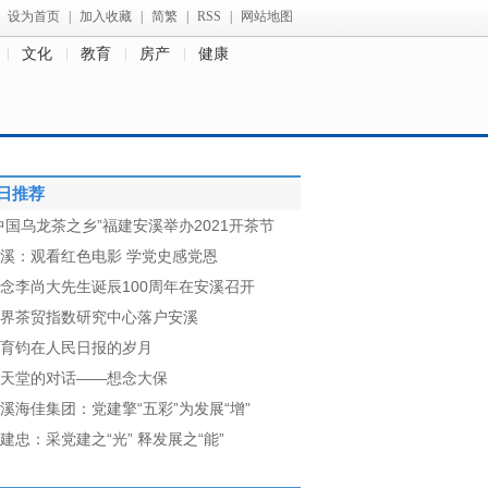
设为首页
|
加入收藏
|
简繁
|
RSS
|
网站地图
文化
教育
房产
健康
日推荐
中国乌龙茶之乡”福建安溪举办2021开茶节
溪：观看红色电影 学党史感党恩
念李尚大先生诞辰100周年在安溪召开
界茶贸指数研究中心落户安溪
育钧在人民日报的岁月
天堂的对话——想念大保
溪海佳集团：党建擎“五彩”为发展“增”
建忠：采党建之“光” 释发展之“能”