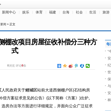
新闻中心
娱乐
体育
福建
台海
社会
生活
旅游
政要闻
> 正文
侧棚改项目房屋征收补偿分三种方
每
式
“
安
0
0
纪
浏览
评论
条
世
保
与
区
人民政府关于
鲤城区
站前大道西侧棚户区(石结构房
安
补偿方案征求意见的公告》(以下简称《方案》)出炉。
林
、选房办法等方面进行详细规定，并面向公众广泛征求