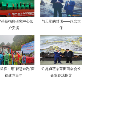
界茶贸指数研究中心落
与天堂的对话——想念大
户安溪
保
呈祥：用“智慧奔跑”庆
许昆贞莅临莆田商会会长
祝建党百年
企业参观指导