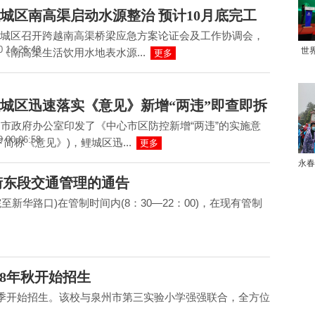
城区南高渠启动水源整治 预计10月底完工
城区召开跨越南高渠桥梁应急方案论证会及工作协调会，
0 14:26:43
世
《南高渠生活饮用水地表水源...
更多
城区迅速落实《意见》新增“两违”即查即拆
，市政府办公室印发了《中心市区防控新增“两违”的实施意
9 00:06:58
下简称《意见》)，鲤城区迅...
更多
永春
街东段交通管理的通告
至新华路口)在管制时间内(8：30—22：00)，在现有管制
18年秋开始招生
季开始招生。该校与泉州市第三实验小学强强联合，全方位