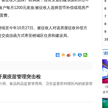
5
每户每月1200元发放;被征收人选择货币补偿或现房产
6
安置费。
7
8
续至今年10月27日。被征收人对该房屋征收补偿方
9
提交或信函方式寄至鲤城区住房和建设局。
1
口8
读
开展疫苗管理突击检
计局、食品药品监督管理局、卫生监督所对辖区内的疫苗管
《
皮书