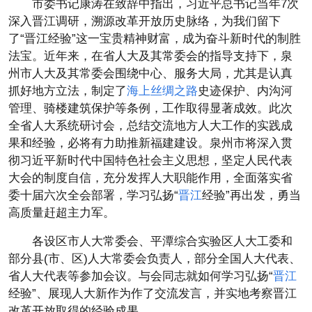
市委书记康涛在致辞中指出，习近平总书记当年7次
深入晋江调研，溯源改革开放历史脉络，为我们留下
了“晋江经验”这一宝贵精神财富，成为奋斗新时代的制胜
法宝。近年来，在省人大及其常委会的指导支持下，泉
州市人大及其常委会围绕中心、服务大局，尤其是认真
抓好地方立法，制定了
海上丝绸之路
史迹保护、内沟河
管理、骑楼建筑保护等条例，工作取得显著成效。此次
全省人大系统研讨会，总结交流地方人大工作的实践成
果和经验，必将有力助推新福建建设。泉州市将深入贯
彻习近平新时代中国特色社会主义思想，坚定人民代表
大会的制度自信，充分发挥人大职能作用，全面落实省
委十届六次全会部署，学习弘扬“
晋江
经验”再出发，勇当
高质量赶超主力军。
各设区市人大常委会、平潭综合实验区人大工委和
部分县(市、区)人大常委会负责人，部分全国人大代表、
省人大代表等参加会议。与会同志就如何学习弘扬“
晋江
经验”、展现人大新作为作了交流发言，并实地考察晋江
改革开放取得的经验成果。