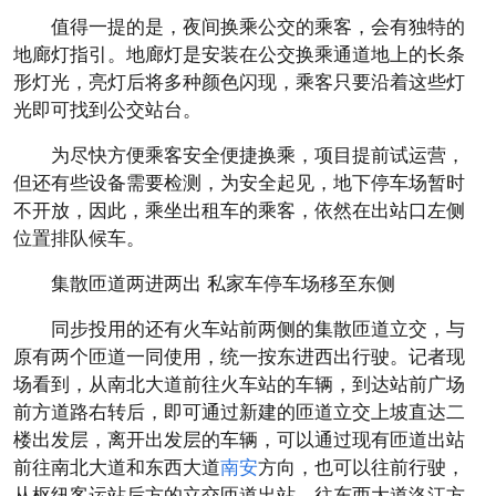
值得一提的是，夜间换乘公交的乘客，会有独特的
地廊灯指引。地廊灯是安装在公交换乘通道地上的长条
形灯光，亮灯后将多种颜色闪现，乘客只要沿着这些灯
光即可找到公交站台。
为尽快方便乘客安全便捷换乘，项目提前试运营，
但还有些设备需要检测，为安全起见，地下停车场暂时
不开放，因此，乘坐出租车的乘客，依然在出站口左侧
位置排队候车。
集散匝道两进两出 私家车停车场移至东侧
同步投用的还有火车站前两侧的集散匝道立交，与
原有两个匝道一同使用，统一按东进西出行驶。记者现
场看到，从南北大道前往火车站的车辆，到达站前广场
前方道路右转后，即可通过新建的匝道立交上坡直达二
楼出发层，离开出发层的车辆，可以通过现有匝道出站
前往南北大道和东西大道
南安
方向，也可以往前行驶，
从枢纽客运站后方的立交匝道出站，往东西大道洛江方