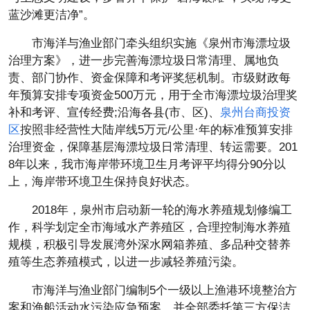
蓝沙滩更洁净”。
市海洋与渔业部门牵头组织实施《泉州市海漂垃圾
治理方案》，进一步完善海漂垃圾日常清理、属地负
责、部门协作、资金保障和考评奖惩机制。市级财政每
年预算安排专项资金500万元，用于全市海漂垃圾治理奖
补和考评、宣传经费;沿海各县(市、区)、
泉州台商投资
区
按照非经营性大陆岸线5万元/公里·年的标准预算安排
治理资金，保障基层海漂垃圾日常清理、转运需要。201
8年以来，我市海岸带环境卫生月考评平均得分90分以
上，海岸带环境卫生保持良好状态。
2018年，泉州市启动新一轮的海水养殖规划修编工
作，科学划定全市海域水产养殖区，合理控制海水养殖
规模，积极引导发展湾外深水网箱养殖、多品种交替养
殖等生态养殖模式，以进一步减轻养殖污染。
市海洋与渔业部门编制5个一级以上渔港环境整治方
案和渔船活动水污染应急预案，并全部委托第三方保洁