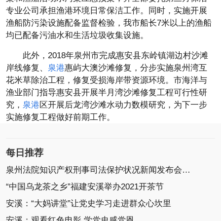
专业公司承担渔港环境日常保洁工作。同时，实施开展
渔船防污染设施配备监督检验，我市船长7米以上的渔船
均已配备污油水和生活垃圾收集设施。
此外，2018年泉州市完成惠安县东岭镇湖边村沙滩
岸线修复、
泉港
惠屿大澳沙滩修复，分步实施泉州湾互
花米草除治工程，修复受损海岸带资源环境。市海洋与
渔业部门指导惠安县开展半月湾沙滩修复工程可行性研
究，
泉港
区开展后龙湾沙滩水动力数模研究，为下一步
实施修复工程做好前期工作。
每日推荐
泉州法院知识产权刑事司法保护状况新闻发布会召开
“中国乌龙茶之乡”福建安溪举办2021开茶节
安溪：“大妈讲堂”让党史学习走进群众心坎里
安溪：观看红色电影 学党史感党恩