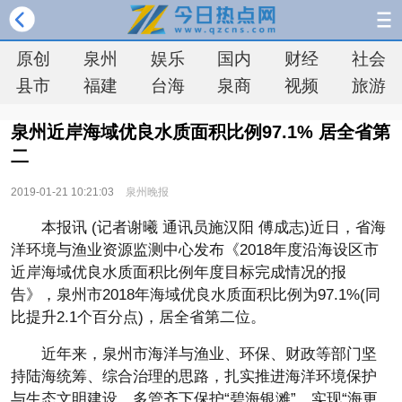
原创
泉州
娱乐
国内
财经
社会
县市
福建
台海
泉商
视频
旅游
泉州近岸海域优良水质面积比例97.1% 居全省第
二
2019-01-21 10:21:03
泉州晚报
本报讯 (记者谢曦 通讯员施汉阳 傅成志)近日，省海
洋环境与渔业资源监测中心发布《2018年度沿海设区市
近岸海域优良水质面积比例年度目标完成情况的报
告》，泉州市2018年海域优良水质面积比例为97.1%(同
比提升2.1个百分点)，居全省第二位。
近年来，泉州市海洋与渔业、环保、财政等部门坚
持陆海统筹、综合治理的思路，扎实推进海洋环境保护
与生态文明建设，多管齐下保护“碧海银滩”，实现“海更