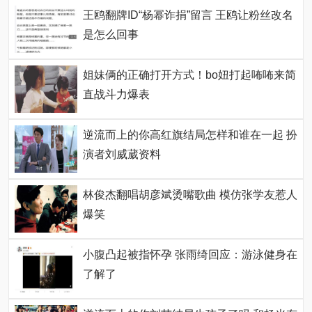
王鸥翻牌ID“杨幂诈捐”留言 王鸥让粉丝改名
是怎么回事
姐妹俩的正确打开方式！bo妞打起咘咘来简
直战斗力爆表
逆流而上的你高红旗结局怎样和谁在一起 扮
演者刘威葳资料
林俊杰翻唱胡彦斌烫嘴歌曲 模仿张学友惹人
爆笑
小腹凸起被指怀孕 张雨绮回应：游泳健身在
了解了