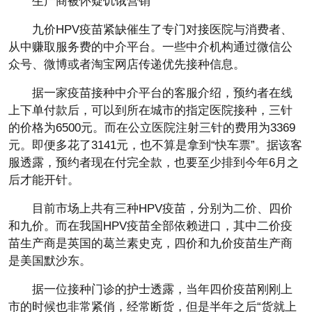
生产商被怀疑饥饿营销
九价HPV疫苗紧缺催生了专门对接医院与消费者、
从中赚取服务费的中介平台。一些中介机构通过微信公
众号、微博或者淘宝网店传递优先接种信息。
据一家疫苗接种中介平台的客服介绍，预约者在线
上下单付款后，可以到所在城市的指定医院接种，三针
的价格为6500元。而在公立医院注射三针的费用为3369
元。即便多花了3141元，也不算是拿到“快车票”。据该客
服透露，预约者现在付完全款，也要至少排到今年6月之
后才能开针。
目前市场上共有三种HPV疫苗，分别为二价、四价
和九价。而在我国HPV疫苗全部依赖进口，其中二价疫
苗生产商是英国的葛兰素史克，四价和九价疫苗生产商
是美国默沙东。
据一位接种门诊的护士透露，当年四价疫苗刚刚上
市的时候也非常紧俏，经常断货，但是半年之后“货就上