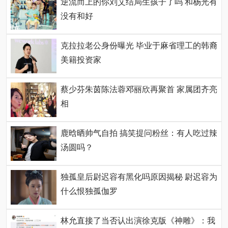
逆流而上的你刘艾结局生孩子了吗 和杨光有
没有和好
克拉拉老公身份曝光 毕业于麻省理工的韩裔
美籍投资家
蔡少芬朱茵陈法蓉邓丽欣再聚首 家属团齐亮
相
鹿晗晒帅气自拍 搞笑提问粉丝：有人吃过辣
汤圆吗？
独孤皇后尉迟容有黑化吗原因揭秘 尉迟容为
什么恨独孤伽罗
林允直接了当否认出演徐克版《神雕》：我