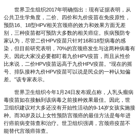
世界卫生组织2017年明确指出：现有证据表明，从
公共卫生学角度，二价、四价和九价疫苗在免疫原性，
预防16、18型HPV相关宫颈癌的效力和效果方面无差
别，三种疫苗都可预防大多数的相关癌症。疾病预防专
家认为，尽管二价HPV疫苗只针对16和18型病毒的感
染，但目前研究表明，70%的宫颈癌发生与这两种病毒有
关。因此大家没必要都盯着九价HPV疫苗，而且从性价
比来说，二价HPV疫苗远高于九价HPV疫苗。“现在的摇
号、排队接种九价HPV疫苗可以说是民众的一种认知偏
差。”该专家表示。
世界卫生组织今年1月24日发布观点称，人乳头瘤病
毒疫苗如在接触到该病毒之前接种效果最佳。因此，世
卫组织建议对大多还没有开始性活动的9-14岁女孩实施接
种。而30岁及以上女性预防宫颈癌的最佳方法是每年进
行癌前病变筛查和治疗。世卫组织强调，宫颈癌疫苗不
能替代宫颈癌筛查。