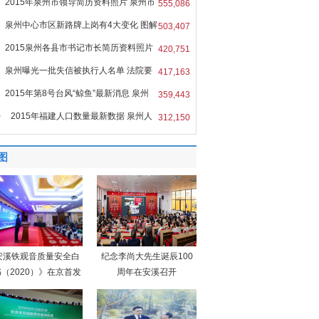
2015年泉州市领导简历资料照片 泉州市
555,086
泉州中心市区新路牌上岗有4大变化 图解
503,407
2015泉州各县市书记市长简历资料照片
420,751
泉州曝光一批失信被执行人名单 法院要
417,163
2015年第8号台风“鲸鱼”最新消息 泉州
359,443
0
2015年福建人口数量最新数据 泉州人
312,150
图
安溪铁观音质量安全白
纪念李尚大先生诞辰100
（2020）》在京首发
周年在安溪召开