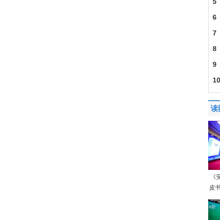
5
6
7
8
9
1
口8
读
《
皮书