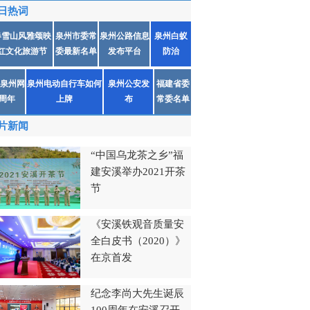
日热词
春雪山风雅颂映
泉州市委常
泉州公路信息
泉州白蚁
红文化旅游节
委最新名单
发布平台
防治
泉州网
泉州电动自行车如何
泉州公安发
福建省委
1周年
上牌
布
常委名单
片新闻
“中国乌龙茶之乡”福
建安溪举办2021开茶
节
《安溪铁观音质量安
全白皮书（2020）》
在京首发
纪念李尚大先生诞辰