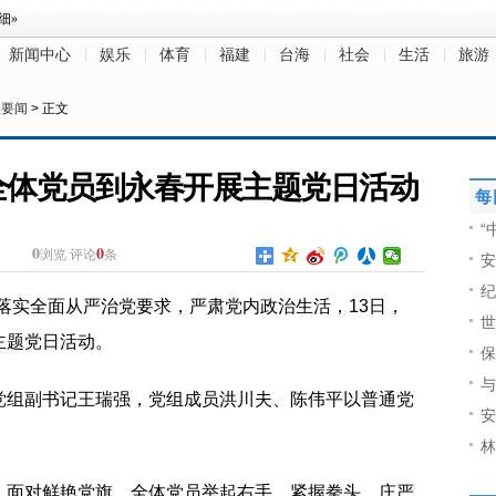
新闻中心
娱乐
体育
福建
台海
社会
生活
旅游
政要闻
> 正文
全体党员到永春开展主题党日活动
每
“
0
0
浏览
评论
条
安
纪
为落实全面从严治党要求，严肃党内政治生活，13日，
世
主题党日活动。
保
与
党组副书记王瑞强，党组成员洪川夫、陈伟平以普通党
安
林
，面对鲜艳党旗，全体党员举起右手、紧握拳头，庄严