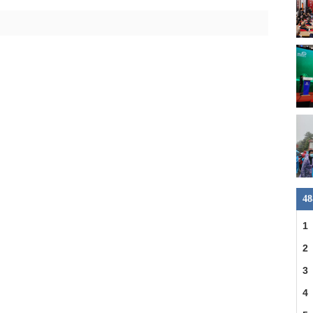
4
1
县
2
一
3
明
4