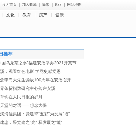
设为首页
|
加入收藏
|
简繁
|
RSS
|
网站地图
文化
教育
房产
健康
日推荐
中国乌龙茶之乡”福建安溪举办2021开茶节
溪：观看红色电影 学党史感党恩
念李尚大先生诞辰100周年在安溪召开
界茶贸指数研究中心落户安溪
育钧在人民日报的岁月
天堂的对话——想念大保
溪海佳集团：党建擎“五彩”为发展“增”
建忠：采党建之“光” 释发展之“能”