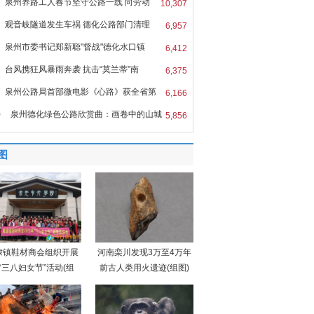
泉州养路工人春节坚守公路一线 向劳动
10,307
观音岐隧道发生车祸 德化公路部门清理
6,957
泉州市委书记郑新聪"督战"德化水口镇
6,412
台风携狂风暴雨奔袭 抗击“莫兰蒂”南
6,375
泉州公路局首部微电影《心路》获全省第
6,166
0
泉州德化绿色公路欣赏曲：画卷中的山城
5,856
图
埭镇鞋材商会组织开展
河南栾川发现3万至4万年
“三八妇女节”活动(组
前古人类用火遗迹(组图)