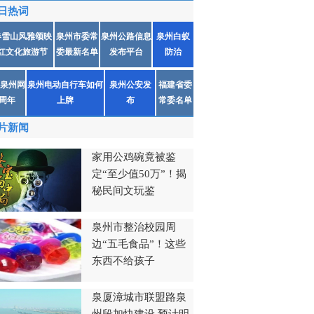
日热词
春雪山风雅颂映
泉州市委常
泉州公路信息
泉州白蚁
红文化旅游节
委最新名单
发布平台
防治
泉州网
泉州电动自行车如何
泉州公安发
福建省委
1周年
上牌
布
常委名单
片新闻
家用公鸡碗竟被鉴
定“至少值50万”！揭
秘民间文玩鉴
泉州市整治校园周
边“五毛食品”！这些
东西不给孩子
泉厦漳城市联盟路泉