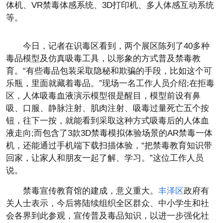
体机、VR禁毒体感系统、3D打印机、多人体感互动系统
等。
今日，记者在识毒区看到，两个展区陈列了40多种
毒品模型及仿真吸毒工具，以形象的方式普及禁毒教
育。“有些毒品包装采取隐秘和欺骗的手段，比如这个可
乐瓶，里面就藏着毒品。”现场一名工作人员介绍;在拒毒
区，人体吸毒血液演示模型很是醒目，模型前设有鼻
吸、口服、静脉注射、肌肉注射、吸毒过量死亡五个按
钮，往下一按，就能看到采取这种方式吸毒后的人体血
液走向;而包含了3款3D禁毒模拟体验场景的AR禁毒一体
机，还能通过手机端下载扫描体验，“把禁毒教育知识带
回家，让家人和朋友一起了解、学习。”这位工作人员
说。
禁毒宣传教育馆的建成，意义重大。
丰泽区
政府有
关人士表示，今后将陆续组织全区群众、中小学生和社
会各界到此参观，宣传普及毒品知识，以进一步强化社