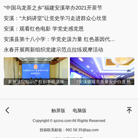
“中国乌龙茶之乡”福建安溪举办2021开茶节
安溪：“大妈讲堂”让党史学习走进群众心坎里
安溪：观看红色电影 学党史感党恩
安溪县第十八小学：学党史汲力量 红色基因代代传
永春开展两新组织党建示范点拉练观摩活动
泉州法院知识产权刑事司法保
《安溪铁观音质量安全白皮书
触屏版
电脑版
Copyright © qzcns.com All Rights Reserved
投稿联系邮箱：
992 58 35@qq.com