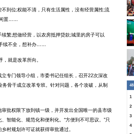
不到位;权能不清，只有生活属性，没有经营属性;流
房闲置……
续繁;想做经营，以农房抵押贷款;城里的房子可以
手续不全，想补办……
呼，就是改革所向。
成立专门领导小组，市委书记任组长，召开22次深改
名业务骨干成立改革专班。针对问题，各个攻破，从制
4
1
县
2
地审批权限下放到镇一级，并开发出全国唯一的县市级
一
3
、智能化、规范化和便利化。“方便到不可思议。”只
明
4
的乡村规划许可证就获得审批通过。