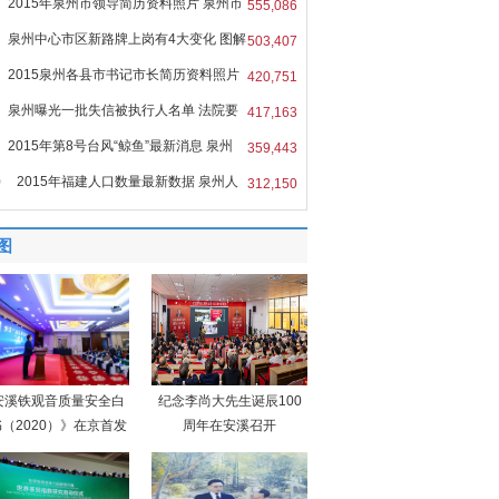
2015年泉州市领导简历资料照片 泉州市
555,086
泉州中心市区新路牌上岗有4大变化 图解
503,407
2015泉州各县市书记市长简历资料照片
420,751
泉州曝光一批失信被执行人名单 法院要
417,163
2015年第8号台风“鲸鱼”最新消息 泉州
359,443
0
2015年福建人口数量最新数据 泉州人
312,150
图
安溪铁观音质量安全白
纪念李尚大先生诞辰100
（2020）》在京首发
周年在安溪召开