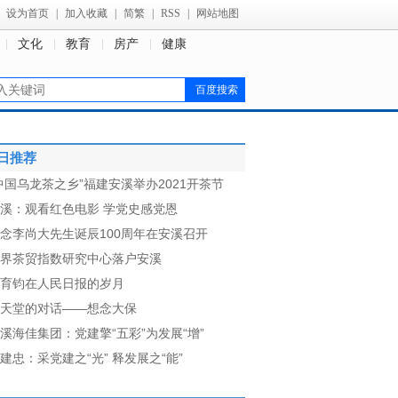
设为首页
|
加入收藏
|
简繁
|
RSS
|
网站地图
文化
教育
房产
健康
日推荐
中国乌龙茶之乡”福建安溪举办2021开茶节
溪：观看红色电影 学党史感党恩
念李尚大先生诞辰100周年在安溪召开
界茶贸指数研究中心落户安溪
育钧在人民日报的岁月
天堂的对话——想念大保
溪海佳集团：党建擎“五彩”为发展“增”
建忠：采党建之“光” 释发展之“能”