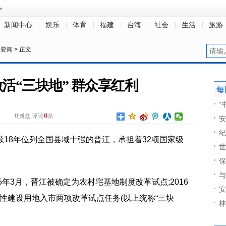
新闻中心
娱乐
体育
福建
台海
社会
生活
旅游
政要闻
> 正文
活“三块地” 群众享红利
每
“
0
0
浏览
评论
条
安
纪
续18年位列全国县域十强的晋江，承担着32项国家级
世
保
与
15年3月，晋江被确定为农村宅基地制度改革试点;2016
安
性建设用地入市两项改革试点任务(以上统称“三块
林