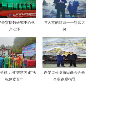
界茶贸指数研究中心落
与天堂的对话——想念大
户安溪
保
呈祥：用“智慧奔跑”庆
许昆贞莅临莆田商会会长
祝建党百年
企业参观指导