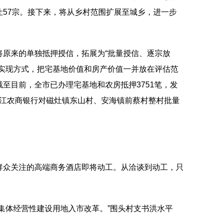
让57宗。接下来，将从乡村范围扩展至城乡，进一步
将原来的单独抵押授信，拓展为“批量授信、逐宗放
益实现方式，把宅基地价值和房产价值一并放在评估范
截至目前，全市已办理宅基地和农房抵押3751笔，发
。晋江农商银行对磁灶镇东山村、安海镇前蔡村整村批量
群众关注的高端商务酒店即将动工。从洽谈到动工，只
集体经营性建设用地入市改革。”围头村支书洪水平