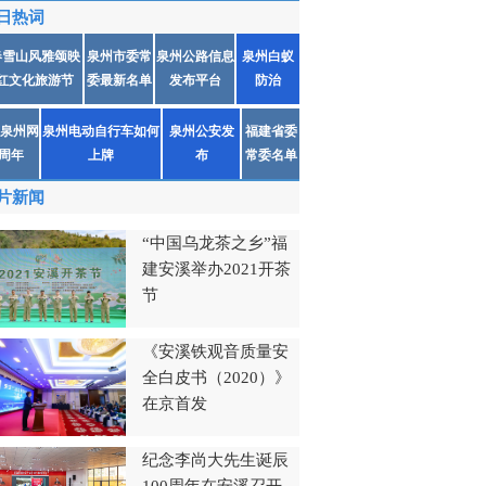
日热词
春雪山风雅颂映
泉州市委常
泉州公路信息
泉州白蚁
红文化旅游节
委最新名单
发布平台
防治
泉州网
泉州电动自行车如何
泉州公安发
福建省委
1周年
上牌
布
常委名单
片新闻
“中国乌龙茶之乡”福
建安溪举办2021开茶
节
《安溪铁观音质量安
全白皮书（2020）》
在京首发
纪念李尚大先生诞辰