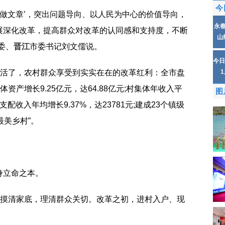
今
革做文章’，突出问题导向、以人民为中心的价值导向，
永
展深化改革，提高群众对改革的认同感和支持度，不断
山
委、
晋江
市委书记刘文儒说。
今日
激活了，农村群众享受到实实在在的改革红利：全市盘
体资产增长9.25亿元，达64.88亿元;村集体年收入平
图
可支配收入年均增长9.37%，达23781元;建成23个镇级
最美乡村”。
身立命之本。
是摸清家底，理清群众关切。改革之初，进村入户、现