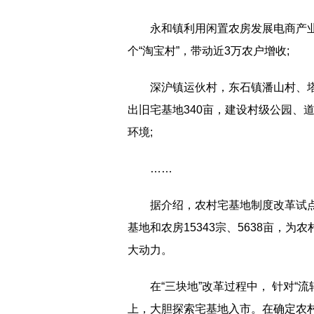
永和镇利用闲置农房发展电商产业
个“淘宝村”，带动近3万农户增收;
深沪镇运伙村，东石镇潘山村、塔
出旧宅基地340亩，建设村级公园、
环境;
……
据介绍，农村宅基地制度改革试点
基地和农房15343宗、5638亩，
大动力。
在“三块地”改革过程中， 针对“
上，大胆探索宅基地入市。在确定农村