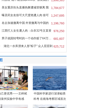
1,899,565
美女重庆街头直播热舞遭城管驱离 围
1,784,677
曝灵药女友徐可大尺度艳遭人肉 徐可
1,247,695
名企加速撤离中国 外资撤离与中国的
1,196,760
江西打人女生遭人肉：白衣32号文某资
976,250
男子就因转弯时的一个动作赔了64万…
681,607
0
湖北一水库漂来人形"粽子" 众人层层剥
625,712
图
自己更优秀——王梓斌
中国科学家进行深潜鲸类
游泉州实验中学有感
科考 在南海考察区域首次