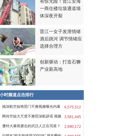
有惊无险！晋江安海
一商住楼垃圾通道墙
体深夜开裂
晋江一女子发泄情绪
酒后跳河 调节情绪应
选择合理方
创新驱动：打造石狮
产业新高地
8小时频道点击排行
揭深航空姐艳照门不雅视频曝光内幕
6,575,512
网传空姐大尺度不雅照深航辟谣 视频
3,581,445
遭特大暴雨袭击的武汉人正在骂谁？
2,690,172
问朋友“能不能借我2000块” 朋友圈的