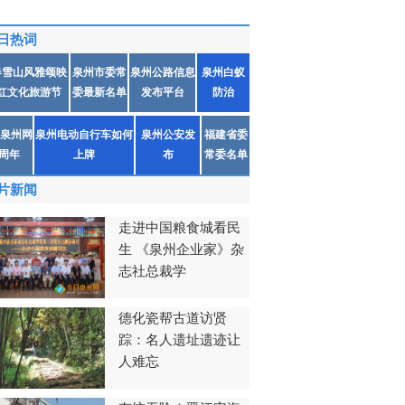
日热词
春雪山风雅颂映
泉州市委常
泉州公路信息
泉州白蚁
红文化旅游节
委最新名单
发布平台
防治
泉州网
泉州电动自行车如何
泉州公安发
福建省委
1周年
上牌
布
常委名单
片新闻
走进中国粮食城看民
生 《泉州企业家》杂
志社总裁学
德化瓷帮古道访贤
踪：名人遗址遗迹让
人难忘