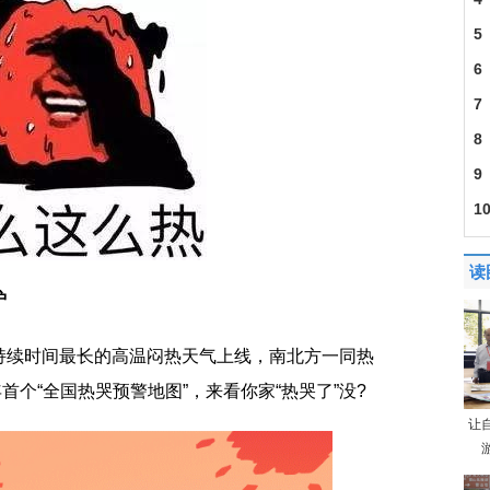
5
观
6
身
7
经
8
料
9
这
1
读
炉
持续时间最长的高温闷热天气上线，南北方一同热
首个“全国热哭预警地图”，来看你家“热哭了”没?
让