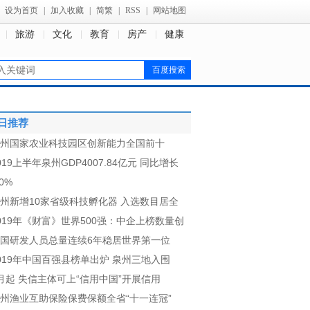
设为首页
|
加入收藏
|
简繁
|
RSS
|
网站地图
旅游
文化
教育
房产
健康
日推荐
州国家农业科技园区创新能力全国前十
019上半年泉州GDP4007.84亿元 同比增长
.0%
州新增10家省级科技孵化器 入选数目居全
019年《财富》世界500强：中企上榜数量创
国研发人员总量连续6年稳居世界第一位
019年中国百强县榜单出炉 泉州三地入围
月起 失信主体可上“信用中国”开展信用
州渔业互助保险保费保额全省“十一连冠”