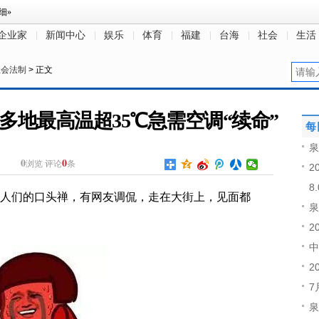
企业家
新闻中心
娱乐
体育
福建
台海
社会
生活
社会法制
> 正文
多地最高温超35℃急需空调“续命”
每
泉
0
0
浏览
评论
条
2
8
方人们的口头禅，有网友调侃，走在大街上，见面都
泉
2
中
2
7
泉