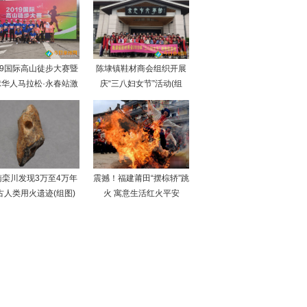
19国际高山徒步大赛暨
陈埭镇鞋材商会组织开展
球华人马拉松·永春站激
庆“三八妇女节”活动(组
南栾川发现3万至4万年
震撼！福建莆田“摆棕轿”跳
古人类用火遗迹(组图)
火 寓意生活红火平安