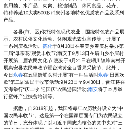
食用菌、水产品、肉禽、粮油制品、休闲食品、花卉、
特种养殖10大类500多种泉州各地特色优质农产品及系列
产品。
各县(市、区)依托特色现代农业，围绕特色农产品展
示、农村民俗文化活动、休闲观光农业宣传等，开展了
一系列庆祝活动。
德化
于8月10日在春美乡春美村举办第
二届“母亲花”观赏丰收节;南安于9月13日在眉山乡小眉村
开展第二届农民文化节;惠安于9月21日在辋川镇峰南村开
展惠安县农民丰收节暨台湾黄金百香果采摘节。此外，
今日
永春
在五里街埔头村开展“有一种生活叫
永春
·田园欢
歌”第二届农民丰收节活动;9月23日至9月30日，晋江将在
安海举行“庆丰收 迎国庆”农民游园活动;
南安
将于本月举
行蜜蜂产业扶贫培训等。
据悉，自2018年起，我国将每年农历秋分设立为“中
国农民丰收节”。这是第一个在国家层面专门为农民设立
的节日，充分体现了以习近平同志为核心的党中央对“三