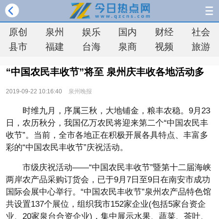
原创
泉州
娱乐
国内
财经
社会
县市
福建
台海
泉商
视频
旅游
“中国农民丰收节”将至 泉州庆丰收各地活动多
2019-09-22 10:16:40
泉州晚报
时维九月，序属三秋，大地铺金，粮丰农稳。9月23
日，农历秋分，我国亿万农民将迎来第二个“中国农民丰
收节”。当前，全市各地正在积极开展各具特点、丰富多
彩的“中国农民丰收节”庆祝活动。
市级庆祝活动——“中国农民丰收节”暨第十二届海峡
两岸农产品采购订货会，已于9月7日至9日在南安市成功
国际会展中心举行。“中国农民丰收节”泉州农产品特色馆
共设置137个展位，组织我市152家企业(包括5家台资企
业、20家泉台合资企业)，集中展示水果、蔬菜、茶叶、