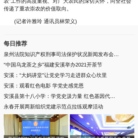
农”工作的高度重视、对广大农民的深切关怀，向全社会
传递了重农崇农的价值取向。
(记者许雅玲 通讯员林荣义)
每日推荐
泉州法院知识产权刑事司法保护状况新闻发布会召开
“中国乌龙茶之乡”福建安溪举办2021开茶节
安溪：“大妈讲堂”让党史学习走进群众心坎里
安溪：观看红色电影 学党史感党恩
安溪县第十八小学：学党史汲力量 红色基因代代传
永春开展两新组织党建示范点拉练观摩活动