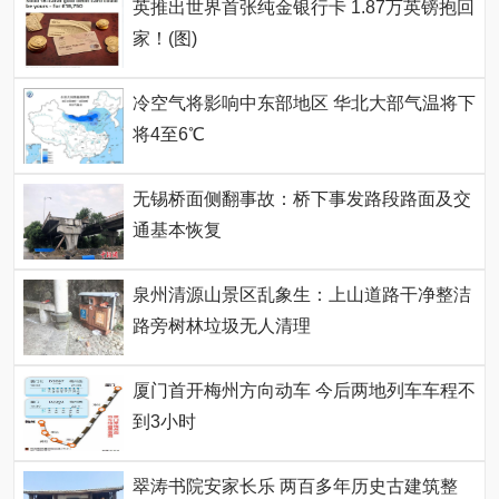
英推出世界首张纯金银行卡 1.87万英镑抱回
家！(图)
冷空气将影响中东部地区 华北大部气温将下
将4至6℃
无锡桥面侧翻事故：桥下事发路段路面及交
通基本恢复
泉州清源山景区乱象生：上山道路干净整洁
路旁树林垃圾无人清理
厦门首开梅州方向动车 今后两地列车车程不
到3小时
翠涛书院安家长乐 两百多年历史古建筑整