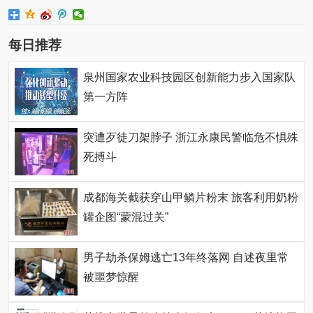
每日推荐
泉州国家农业科技园区创新能力步入国家队
第一方阵
突遭歹徒刀架脖子 浙江永康民警临危不惧殊
死搏斗
成都海关截获穿山甲鳞片粉末 旅客利用奶粉
罐企图“蒙混过关”
男子劫杀保姆逃亡13年终落网 自述夜里常
被噩梦惊醒