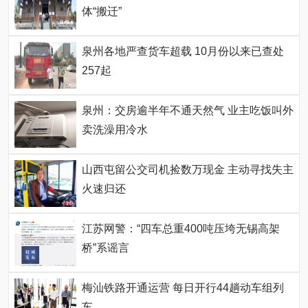
体“搬迁”
泉州各地严查货车超载 10月份以来已查处
257起
泉州：交房逾半年不通天然气 业主吃饭叫外
卖洗澡用冷水
山西屯留公交司机捡数万现金 主动寻找失主
火速归还
江苏网警：“四车总重400吨压垮无锡高架
桥”系谣言
梅汕铁路开通运营 每日开行44趟动车组列
车