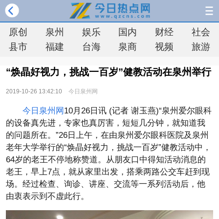
原创
泉州
娱乐
国内
财经
社会
县市
福建
台海
泉商
视频
旅游
“焕晶好视力，挑战一百岁”健教活动在泉州举行
2019-10-26 13:42:10
今日泉州网
今日泉州网
10月26日讯 (记者 谢玉燕)“泉州爱尔眼科
的设备真先进，专家也真厉害，短短几分钟，就知道我
的问题所在。”26日上午，在由泉州爱尔眼科医院及泉州
老年大学举行的“焕晶好视力，挑战一百岁”健教活动中，
64岁的老王不停地称赞道。从朋友口中得知活动消息的
老王，早上7点，就从家里出发，搭乘两路公交车赶到现
场。经过检查、询诊、讲座、交流等一系列活动后，他
由衷表示到不虚此行。