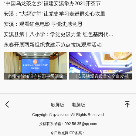
“中国乌龙茶之乡”福建安溪举办2021开茶节
安溪：“大妈讲堂”让党史学习走进群众心坎里
安溪：观看红色电影 学党史感党恩
安溪县第十八小学：学党史汲力量 红色基因代代传
永春开展两新组织党建示范点拉练观摩活动
泉州法院知识产权刑事司法保
《安溪铁观音质量安全白皮书
触屏版
电脑版
Copyright © qzcns.com All Rights Reserved
投稿联系邮箱：
992 58 35@qq.com
今日热点网ICP备案：