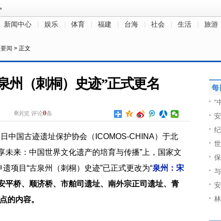
新闻中心
娱乐
体育
福建
台海
社会
生活
旅游
政要闻
> 正文
泉州（刺桐）史迹”正式更名
每
“
0
0
浏览
评论
条
安
纪
日中国古迹遗址保护协会（ICOMOS-CHINA）于北
世
享未来：中国世界文化遗产的培育与传播”上，国家文
保
遗项目“古泉州（刺桐）史迹”已正式更改为“
泉州：宋
与
安平桥、顺济桥、市舶司遗址、南外宗正司遗址、青
安
林
产点的内容。