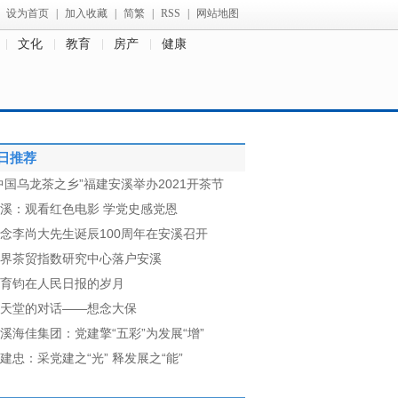
设为首页
|
加入收藏
|
简繁
|
RSS
|
网站地图
文化
教育
房产
健康
日推荐
中国乌龙茶之乡”福建安溪举办2021开茶节
溪：观看红色电影 学党史感党恩
念李尚大先生诞辰100周年在安溪召开
界茶贸指数研究中心落户安溪
育钧在人民日报的岁月
天堂的对话——想念大保
溪海佳集团：党建擎“五彩”为发展“增”
建忠：采党建之“光” 释发展之“能”