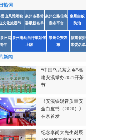
日热词
春雪山风雅颂映
泉州市委常
泉州公路信息
泉州白蚁
红文化旅游节
委最新名单
发布平台
防治
泉州网
泉州电动自行车如何
泉州公安发
福建省委
1周年
上牌
布
常委名单
片新闻
“中国乌龙茶之乡”福
建安溪举办2021开茶
节
《安溪铁观音质量安
全白皮书（2020）》
在京首发
纪念李尚大先生诞辰