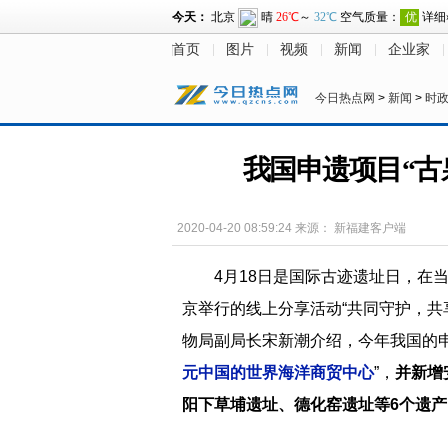
首页
图片
视频
新闻
企业家
今日热点网
>
新闻
>
时
我国申遗项目“古
2020-04-20 08:59:24
来源：
新福建客户端
4月18日是国际古迹遗址日，在当
京举行的线上分享活动“共同守护，共
物局副局长宋新潮介绍，今年我国的申
元中国的世界海洋商贸中心
”，
并新增
阳下草埔遗址、德化窑遗址等6个遗