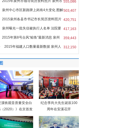
2015年泉州市领导简历资料照片 泉州市
555,086
泉州中心市区新路牌上岗有4大变化 图解
503,407
2015泉州各县市书记市长简历资料照片
420,751
泉州曝光一批失信被执行人名单 法院要
417,163
2015年第8号台风“鲸鱼”最新消息 泉州
359,443
0
2015年福建人口数量最新数据 泉州人
312,150
图
安溪铁观音质量安全白
纪念李尚大先生诞辰100
（2020）》在京首发
周年在安溪召开