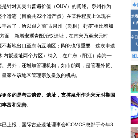
今
整是针对其突出普遍价值（OUV）的阐述。泉州作为
整个遗迹（目前共22个遗产点）在某种程度上体现在
永
山
丰富了，所以跟之前“古泉州（刺桐）史迹”相比增加
铁方面，新增
安溪
青阳冶铁遗址，在南宋乃至宋元时
今日
源不断地出口至东南亚地区；陶瓷也很重要，这次申遗
林-内坂遗址两个片区）纳入，在广东（阳江）南海一
图
窑。另外，还增加管理机构，如市舶司，是管理外贸、
）皇家在该地区管理宗族皇族的机构。
容更多的是考古遗迹、遗址，支撑泉州作为宋元时期国
加丰富和完善。
已上报，国际古迹遗址理事会ICOMOS总部于今年3