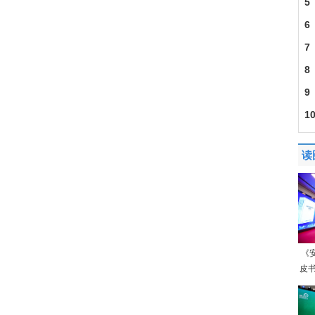
5
6
7
8
9
1
口8
读
《
皮书