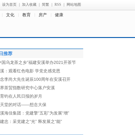
设为首页
|
加入收藏
|
简繁
|
RSS
|
网站地图
文化
教育
房产
健康
日推荐
中国乌龙茶之乡”福建安溪举办2021开茶节
溪：观看红色电影 学党史感党恩
念李尚大先生诞辰100周年在安溪召开
界茶贸指数研究中心落户安溪
育钧在人民日报的岁月
天堂的对话——想念大保
溪海佳集团：党建擎“五彩”为发展“增”
建忠：采党建之“光” 释发展之“能”