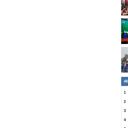
4
1
县
2
一
3
明
4