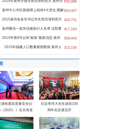
2015年泉州市领导简历资料照片 泉州市
555,086
泉州中心市区新路牌上岗有4大变化 图解
503,407
2015泉州各县市书记市长简历资料照片
420,751
泉州曝光一批失信被执行人名单 法院要
417,163
2015年第8号台风“鲸鱼”最新消息 泉州
359,443
0
2015年福建人口数量最新数据 泉州人
312,150
图
安溪铁观音质量安全白
纪念李尚大先生诞辰100
（2020）》在京首发
周年在安溪召开