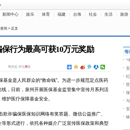
新闻中心
娱乐
体育
福建
台海
社会
生活
旅游
政要闻
> 正文
保行为最高可获10万元奖励
每
“
0
0
浏览
评论
条
安
纪
医保基金是人民群众的“救命钱”。为进一步规范定点医药
世
防线，日前，泉州开展医保基金监管集中宣传月系列活
保
，维护医疗保障基金安全。
与
安
打击欺诈骗保医保知识网络有奖答题、微信公益推广、
林
企等形式进行，依托各种媒介广泛宣传医保政策和典型