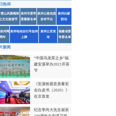
日热词
春雪山风雅颂映
泉州市委常
泉州公路信息
泉州白蚁
红文化旅游节
委最新名单
发布平台
防治
泉州网
泉州电动自行车如何
泉州公安发
福建省委
1周年
上牌
布
常委名单
片新闻
“中国乌龙茶之乡”福
建安溪举办2021开茶
节
《安溪铁观音质量安
全白皮书（2020）》
在京首发
纪念李尚大先生诞辰