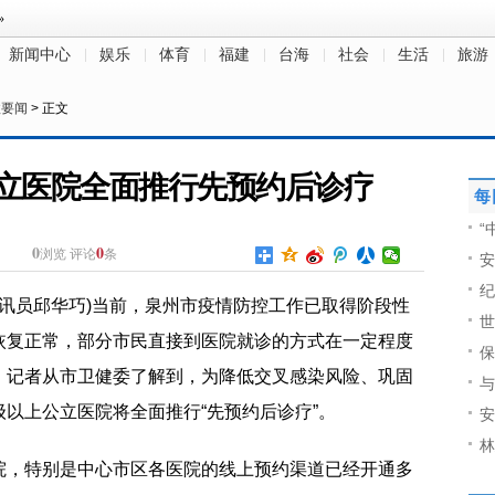
新闻中心
娱乐
体育
福建
台海
社会
生活
旅游
政要闻
> 正文
立医院全面推行先预约后诊疗
每
“
0
0
浏览
评论
条
安
纪
 通讯员邱华巧)当前，泉州市疫情防控工作已取得阶段性
世
恢复正常，部分市民直接到医院就诊的方式在一定程度
保
，记者从市卫健委了解到，为降低交叉感染风险、巩固
与
以上公立医院将全面推行“先预约后诊疗”。
安
林
院，特别是中心市区各医院的线上预约渠道已经开通多