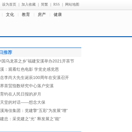
设为首页
|
加入收藏
|
简繁
|
RSS
|
网站地图
文化
教育
房产
健康
日推荐
中国乌龙茶之乡”福建安溪举办2021开茶节
溪：观看红色电影 学党史感党恩
念李尚大先生诞辰100周年在安溪召开
界茶贸指数研究中心落户安溪
育钧在人民日报的岁月
天堂的对话——想念大保
溪海佳集团：党建擎“五彩”为发展“增”
建忠：采党建之“光” 释发展之“能”