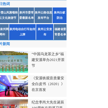
日热词
春雪山风雅颂映
泉州市委常
泉州公路信息
泉州白蚁
红文化旅游节
委最新名单
发布平台
防治
泉州网
泉州电动自行车如何
泉州公安发
福建省委
1周年
上牌
布
常委名单
片新闻
“中国乌龙茶之乡”福
建安溪举办2021开茶
节
《安溪铁观音质量安
全白皮书（2020）》
在京首发
纪念李尚大先生诞辰