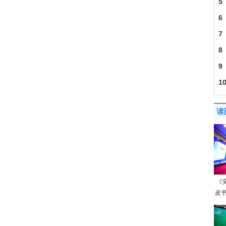
5
6
7
8
9
1
口8
读
《
皮书