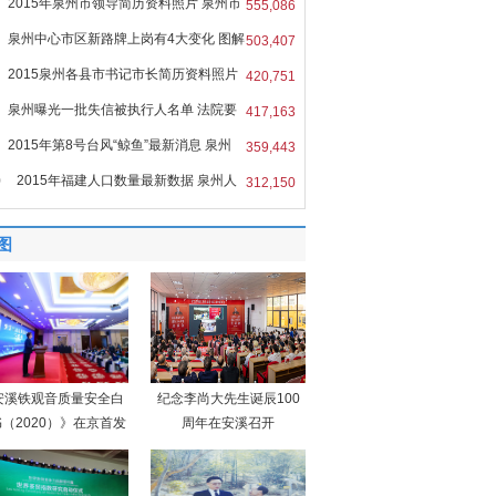
2015年泉州市领导简历资料照片 泉州市
555,086
泉州中心市区新路牌上岗有4大变化 图解
503,407
2015泉州各县市书记市长简历资料照片
420,751
泉州曝光一批失信被执行人名单 法院要
417,163
2015年第8号台风“鲸鱼”最新消息 泉州
359,443
0
2015年福建人口数量最新数据 泉州人
312,150
图
安溪铁观音质量安全白
纪念李尚大先生诞辰100
（2020）》在京首发
周年在安溪召开