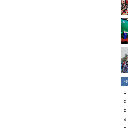
4
1
县
2
一
3
明
4