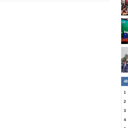
4
1
县
2
一
3
明
4