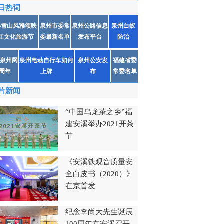
日热词
春雪山风雅颂映
泉州市委常
泉州公路信息
泉州白蚁
红文化旅游节
委最新名单
发布平台
防治
泉州网
泉州电动自行车如何
泉州公安发
福建省委
1周年
上牌
布
常委名单
片新闻
“中国乌龙茶之乡”福
建安溪举办2021开茶
节
《安溪铁观音质量安
全白皮书（2020）》
在京首发
纪念李尚大先生诞辰