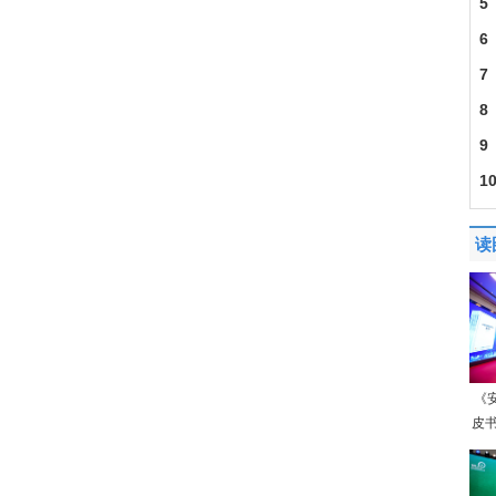
5
6
7
8
9
1
口8
读
《
皮书