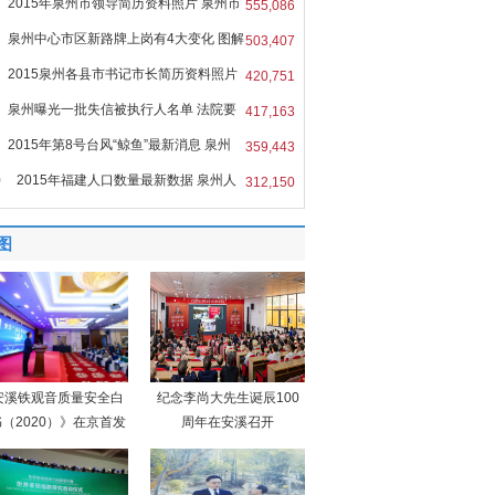
2015年泉州市领导简历资料照片 泉州市
555,086
泉州中心市区新路牌上岗有4大变化 图解
503,407
2015泉州各县市书记市长简历资料照片
420,751
泉州曝光一批失信被执行人名单 法院要
417,163
2015年第8号台风“鲸鱼”最新消息 泉州
359,443
0
2015年福建人口数量最新数据 泉州人
312,150
图
安溪铁观音质量安全白
纪念李尚大先生诞辰100
（2020）》在京首发
周年在安溪召开