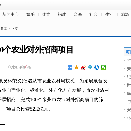
新闻中心
娱乐
体育
福建
台海
社会
生活
旅游
政要闻
> 正文
00个农业对外招商项目
每
“
0
0
浏览
评论
条
安
纪
 通讯员林荣义)记者从市农业农村局获悉，为拓展泉台农
世
农业向产业化、标准化、外向化方向发展，市农业农村
保
展招商，完成100个泉州市农业对外招商项目的筛
与
，项目总投资52.2亿元。
安
林
——