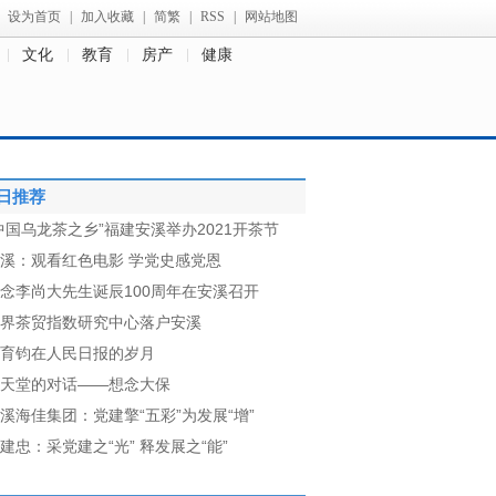
设为首页
|
加入收藏
|
简繁
|
RSS
|
网站地图
文化
教育
房产
健康
日推荐
中国乌龙茶之乡”福建安溪举办2021开茶节
溪：观看红色电影 学党史感党恩
念李尚大先生诞辰100周年在安溪召开
界茶贸指数研究中心落户安溪
育钧在人民日报的岁月
天堂的对话——想念大保
溪海佳集团：党建擎“五彩”为发展“增”
建忠：采党建之“光” 释发展之“能”