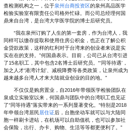
查检测机构之一，位于
泉州台商投资区
的泉州高品医学
检验实验室有限责任公司格外忙碌。而公司总经理何国
鼎来自台湾，是台湾大学医学院的博士后研究员。
“我在泉州订购了人生的第一套房，作为台湾人，我
同样可以缴存提取和使用住房公积金，也正在了解公积
金贷款政策，这样的红利对于台湾来的创业者来说是实
实在在的支持。”何国鼎表示。目前，公司已从台湾引进
了15名职工，其中包含2名博士后研究员。“‘同等待遇’，
加之人才‘港湾计划’、减税降费等各类政策，让泉州成为
越来越多台湾人才来大陆就业创业的目的地。”
不仅仅是购房置业，自2016年带领医学检验团队在
泉成立实验室以来，何国鼎与团队中的台湾职工也见证
了“同等待遇”落实带来的一系列显著变化。“特别是2018
年申领台湾居民
居住证
后，台胞坐动车就可以与大陆同
胞一样刷卡进站，在机场可以自助值机，也可以参加社
会保险，出行、办卡、购物、生活等等都更便利了。”