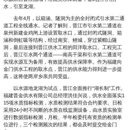
水，引至龙湖。
去年4月，以箱涵、隧洞为主的全封闭式引水第二通
道工程全线通水。记者了解到，晋江市引水第二通道在
泉州新建金鸡闸上游设置取水口，通过封闭式隧洞、箱
涵和倒虹吸等结构，经过南安、鲤城，穿过紫帽山隧
洞，最后连接到晋江供水工程的田洋取水口。工程完工
后，晋江引水两个通道——南高干渠和引水第二通道可
实现水源互为备用，有效提高供水保障率。作为福建向
金门供水工程的取水点，晋江的供水能力得到进一步提
高，这将使两岸乡亲共同受益。
以水源地龙湖为试点，晋江全面推行“湖长制”工作。
福建晋金供水有限公司总经理洪佳兴说，供水全面落实1
15项水质指标检测，水质检测结果符合合约要求。日检
采用24小时不间断的水质在线监测设备，由水质实验室
进行数据指标检测，月检、半年检委托有资质的检测单
位进行，三个检测频次的结果，都会及时提交给金门