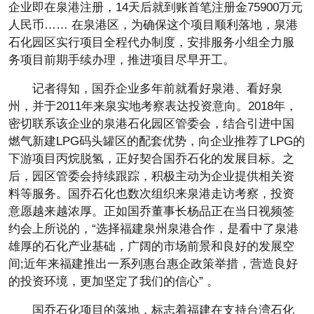
企业即在泉港注册，14天后就到账首笔注册金75900万元
人民币…… 在泉港区，为确保这个项目顺利落地，泉港
石化园区实行项目全程代办制度，安排服务小组全力服
务项目前期手续办理，推进项目尽早开工。
记者得知，国乔企业多年前就看好泉港、看好泉
州，并于2011年来泉实地考察表达投资意向。2018年，
密切联系该企业的泉港石化园区管委会，结合引进中国
燃气新建LPG码头罐区的配套优势，向企业推荐了LPG的
下游项目丙烷脱氢，正好契合国乔石化的发展目标。之
后，园区管委会持续跟踪，积极主动为企业提供相关资
料等服务。国乔石化也数次组织来泉港走访考察，投资
意愿越来越浓厚。正如国乔董事长杨品正在当日视频签
约会上所说的，“选择福建泉州泉港合作，是看中了泉港
雄厚的石化产业基础，广阔的市场前景和良好的发展空
间;近年来福建推出一系列惠台惠企政策举措，营造良好
的投资环境，更加坚定了我们的信心” 。
国乔石化项目的落地，标志着福建在支持台湾石化