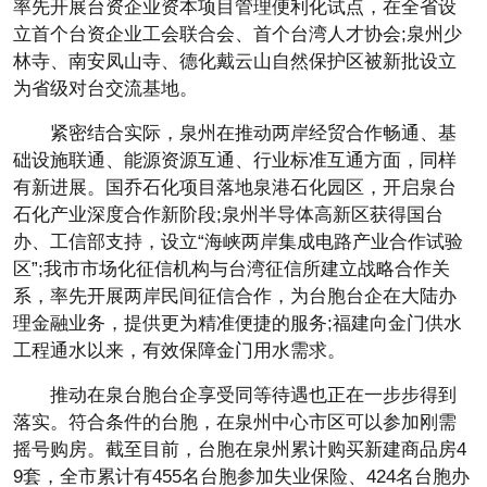
率先开展台资企业资本项目管理便利化试点，在全省设
立首个台资企业工会联合会、首个台湾人才协会;泉州少
林寺、南安凤山寺、德化戴云山自然保护区被新批设立
为省级对台交流基地。
紧密结合实际，泉州在推动两岸经贸合作畅通、基
础设施联通、能源资源互通、行业标准互通方面，同样
有新进展。国乔石化项目落地泉港石化园区，开启泉台
石化产业深度合作新阶段;泉州半导体高新区获得国台
办、工信部支持，设立“海峡两岸集成电路产业合作试验
区”;我市市场化征信机构与台湾征信所建立战略合作关
系，率先开展两岸民间征信合作，为台胞台企在大陆办
理金融业务，提供更为精准便捷的服务;福建向金门供水
工程通水以来，有效保障金门用水需求。
推动在泉台胞台企享受同等待遇也正在一步步得到
落实。符合条件的台胞，在泉州中心市区可以参加刚需
摇号购房。截至目前，台胞在泉州累计购买新建商品房4
9套，全市累计有455名台胞参加失业保险、424名台胞办