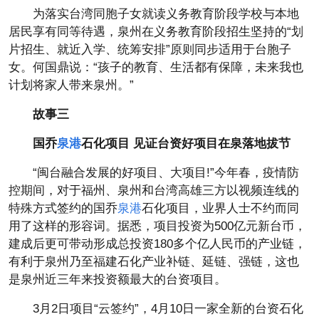
为落实台湾同胞子女就读义务教育阶段学校与本地
居民享有同等待遇，泉州在义务教育阶段招生坚持的“划
片招生、就近入学、统筹安排”原则同步适用于台胞子
女。何国鼎说：“孩子的教育、生活都有保障，未来我也
计划将家人带来泉州。”
故事三
国乔
泉港
石化项目 见证台资好项目在泉落地拔节
“闽台融合发展的好项目、大项目!”今年春，疫情防
控期间，对于福州、泉州和台湾高雄三方以视频连线的
特殊方式签约的国乔
泉港
石化项目，业界人士不约而同
用了这样的形容词。据悉，项目投资为500亿元新台币，
建成后更可带动形成总投资180多个亿人民币的产业链，
有利于泉州乃至福建石化产业补链、延链、强链，这也
是泉州近三年来投资额最大的台资项目。
3月2日项目“云签约”，4月10日一家全新的台资石化