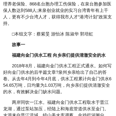
理养老保险、868名台胞办理工伤保险，在泉台胞参加医
保人数达到588人;来泉创业就业的实习台湾青年有上千
人，更有不少台湾人才，获得我市人才“港湾计划”政策支
持。
□本组文字：蔡紫旻 游怡冰 陈淑华 郭培虹
故事一
福建向金门供水工程 向乡亲们提供清澈安全的水
2018年8月，福建向金门供水工程正式通水。如何写
好向金门供水的后半篇文章?泉州乡亲给出了自己的答
卷。从去年4月到今年4月底，供水工程累计向金门供水6
54.65万吨，日均量为1.03万吨，向乡亲们提供清澈安全
的水，有效解决金门缺水问题。
两岸同饮一江水。福建向金门供水工程取水于晋江
龙湖，通过泵站加压，经陆上和海底管道供水至金门。
水源来自晋江流域，经山美水库调蓄，金鸡拦河闸分