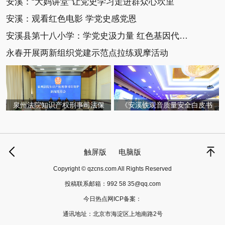
安溪：“大妈讲堂”让党史学习走进群众心坎里
安溪：观看红色电影 学党史感党恩
安溪县第十八小学：学党史汲力量 红色基因代代传
永春开展两新组织党建示范点拉练观摩活动
泉州法院知识产权刑事司法保
《安溪铁观音质量安全白皮书
触屏版
电脑版
Copyright © qzcns.com All Rights Reserved
投稿联系邮箱：
992 58 35@qq.com
今日热点网ICP备案：
通讯地址：北京市海淀区上地南路2号