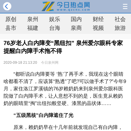
原创
泉州
娱乐
国内
财经
社会
县市
福建
台海
泉商
视频
旅游
76岁老人白内障变“黑纽扣” 泉州爱尔眼科专家
提醒白内障手术拖不得
2020-09-18 21:13:20
今日泉州网
“都听说白内障要等 ‘熟’了再手术，我现在这个眼睛
啥都看不清了，应该算“熟透”了吧?可以做手术了?”今年9
月，家住洛江罗溪镇的76岁赖奶奶来到泉州爱尔眼科医
院做了白内障手术，让人意想不到的是，医生竟从赖奶
奶的眼睛里“掏”出纽扣般坚硬、漆黑的晶状体……
“五级黑核”白内障遮住了光
原来，赖奶奶早在十几年前就发现自己有白内障，