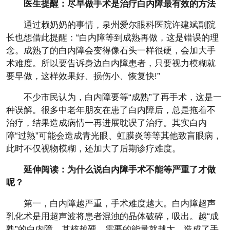
医生提醒：尽早做手术是治疗白内障最有效的方法
通过赖奶奶的事情，泉州爱尔眼科医院许建斌副院
长也想借此提醒：“白内障等到成熟再做，这是错误的理
念。成熟了的白内障会变得像石头一样很硬，会加大手
术难度。所以要告诉身边白内障患者，只要视力模糊就
要早做，这样效果好、损伤小、恢复快!”
不少市民认为，白内障要等“成熟”了再手术，这是一
种误解。很多中老年朋友在患了白内障后，总是拖着不
治疗，结果造成病情一再进展耽误了治疗。其实白内
障“过熟”可能会造成青光眼、虹膜炎等等其他致盲眼病，
此时不仅视物模糊，还加大了后期诊疗难度。
延伸阅读：为什么说白内障手术不能等严重了才做
呢？
第一，白内障越严重，手术难度越大。白内障超声
乳化术是用超声波将患者混浊的晶体破碎，吸出。越“成
熟”的白内障，其核越硬，需要的能量就越大，造成了手