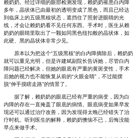
赖奶奶。经过详细的眼部检测发现，赖奶奶罹患白内障
多年，晶状体已由最初的透明变成了黑色，而且已经达
到临床上的五级黑核状态，遮挡住了照射进眼睛的光
线，才会让赖奶奶看不见任何东西。手术时，医生从赖
奶奶的眼睛里取出了一颗如同黑色纽扣般的晶状体，如
此硬、黑的晶状体非常少见。
原本以为把这个“五级黑核”的白内障摘除后，赖奶奶
就可以重见光明，但是许建斌副院长告诉她，尽管白内
障问题已经解决，但她的眼底有严重的黄斑变性，手术
后她的视力也不能恢复从前的“火眼金睛”，不过能摆
脱“伸手摸瞎走路”的情景了。
据了解，赖奶奶的眼底已经有严重的病变，因为白
内障的存在一直掩盖了眼底的病情。眼底病变如果早发
现还可以通过治疗改善，因为发现得太晚已经错失了治
疗时机。听到医生的解释，赖奶奶懊恼不已，后悔没能
早点来做手术。