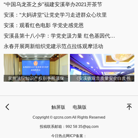
“中国乌龙茶之乡”福建安溪举办2021开茶节
安溪：“大妈讲堂”让党史学习走进群众心坎里
安溪：观看红色电影 学党史感党恩
安溪县第十八小学：学党史汲力量 红色基因代代传
永春开展两新组织党建示范点拉练观摩活动
泉州法院知识产权刑事司法保
《安溪铁观音质量安全白皮书
触屏版
电脑版
Copyright © qzcns.com All Rights Reserved
投稿联系邮箱：
992 58 35@qq.com
今日热点网ICP备案：