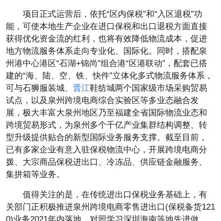
项目正式运营后，依托“区内保税”和“入区退税”功
能，可使本地生产企业在进口保税和出口退税方面直接
获得优化资金流的红利，也将有效降低物流成本，促进
地方物流服务体系走向专业化、国际化。同时，搭配泉
州港中心港区“石湖+锦尚”组合港“区港联动”，配套已搭
建的“海、陆、空、铁、快件”立体化多式物流服务体系，
可与石狮服装城、
晋江
鞋纺城两个国家级市场采购贸易
试点，以及泉州跨境电商综合实验区等多业态融合发
展，极大丰富大泉州地区乃至福建全省国际物流业态和
跨境贸易形式，为泉州多个千亿产业集群结构调整、转
型升级提供贴合的新型国际业务服务支撑。截至目前，
已有多家企业有意入驻保税物流中心，开展跨境电商分
拨、大宗商品保税进出口、冷冻品、供应链金融服务、
集拼箱等业务。
值得关注的是，在传统进出口保税业务基础上，有
关部门正积极推进泉州跨境电商零售进出口(保税备货121
0)业务2021年内落地，对照学习深圳海南等地先进做