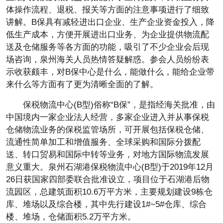
体操作流程、退税、报关等方面的注意事项进行了细致
讲解。B保具有减轻进出口企业、生产企业资金投入，降
低生产成本，方便开展进出口业务、为企业提供物流配
送及仓储服务等各方面的功能，吸引了不少企业会后现
场咨询，泉州海关人员热情答疑解惑。参会人员纷纷表
示收获颇丰，对B保中心是什么，能做什么，能给企业带
来什么等方面有了更为清晰全面的了解。
保税物流中心(B型)俗称“B保”，是指经海关批准，由
中国境内一家企业法人经营，多家企业进入并从事保税
仓储物流业务的保税监管场所，可开展包括保税仓储、
流通性简单加工和增值服务、全球采购和国际分拨配
送、转口贸易和国际中转等业务，对地方国际物流发展
意义重大。泉州石湖港保税物流中心(B型)于2019年12月
26日获国家四部委联合批准设立，项目位于石湖港后物
流园区，总建筑面积10.6万平方米，主要规划建设9栋仓
库、堆场以及综合楼，其中先行建设1#~5#仓库、综合
楼、堆场，仓储面积5.2万平方米。